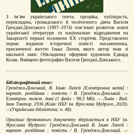
З ім’ям українського поета, прозаїка, публіциста,
перекладача, громадського й політичного діяча Василя
Ґренджі-Донського (1897–1974) пов’язані розвиток нової
української літератури та національне відродження на
Закарпатті першої половини ХХ сторіччя. Представлено
перше видання історичної повісті письменника,
присвяченої життю Ілька Липея, якого автор знав зі
шкільної лави. Обкладинку оформив художник Едвард
Козак. Вміщено фотографію Василя Ґренджі-Донського.
Бібліографічний опис:
Гренджа-Донський, В.
Ілько Липей
[Електронна копія] :
карпат. розбійник : повість / В. Гренджа-Донський. —
Електрон. текст. дані (1 файл : 98,5 Мб). — Львів : Вид.
Іван Тиктор, 1936 (Київ: НБУ ім. Ярослава Мудрого, 2020).
—(Українська бібліотека; ч. 48).
Оригінал друкованого документу зберігається в НБУ ім.
Ярослава Мудрого: Гренджа-Донський В. Ілько Липей :
карпат. розбійник : повість / В. Гренджа-Донський. —