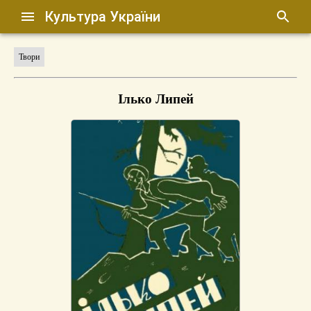
Культура України
Твори
Ілько Липей