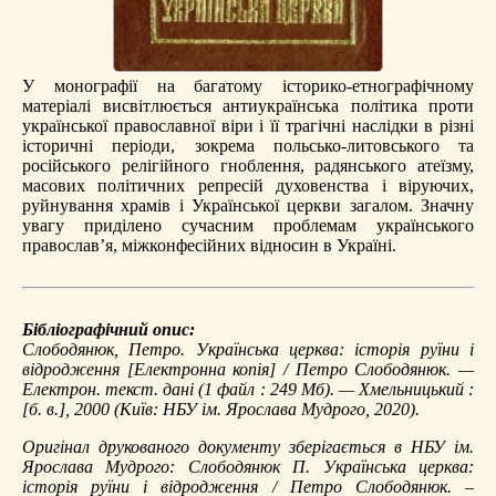
У монографії на багатому історико-етнографічному
матеріалі висвітлюється антиукраїнська політика проти
української православної віри і її трагічні наслідки в різні
історичні періоди, зокрема польсько-литовського та
російського релігійного гноблення, радянського атеїзму,
масових політичних репресій духовенства і віруючих,
руйнування храмів і Української церкви загалом. Значну
увагу приділено сучасним проблемам українського
православ’я, міжконфесійних відносин в Україні.
Бібліографічний опис:
Слободянюк, Петро.
Українська церква: історія руїни і
відродження
[Електронна копія] / Петро Слободянюк. —
Електрон. текст. дані (1 файл : 249 Мб). — Хмельницький :
[б. в.], 2000 (Київ: НБУ ім. Ярослава Мудрого, 2020).
Оригінал друкованого документу зберігається в НБУ ім.
Ярослава Мудрого: Слободянюк П. Українська церква:
історія руїни і відродження / Петро Слободянюк. –