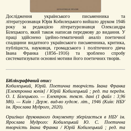
Дослідження українського письменника та
літературознавця Юрія Кобилецького вийшло друком 1946
року за редакцією літературознавця Олександра
Білецького, який також написав передмову до видання. У
праці здійснено ідейно-тематичний аналіз поетичної
спадщини видатного українського письменника, критика,
публіциста, науковця, громадського і політичного діяча
Івана Франка (1856–1916) та зроблено спробу
систематизувати основні мотиви його поетичних творів.
Бібліографічний опис:
Кобилецький, Юрій.
Поетична творчість Івана Франка
[Електронна копія] / Юрій Кобилецький ; ред. та передм.
О. І. Білецького. — Електрон. текст. дані (1 файл : 3,96
Мб). — Київ : Держ. вид-во худож. літ., 1946 (Київ: НБУ
ім. Ярослава Мудрого, 2020).
Оригінал друкованого документу зберігається в НБУ ім.
Ярослава Мудрого: Кобилецький Ю. C. Поетична
творчість Івана Франка / Юрій Кобилецький ; ред. та