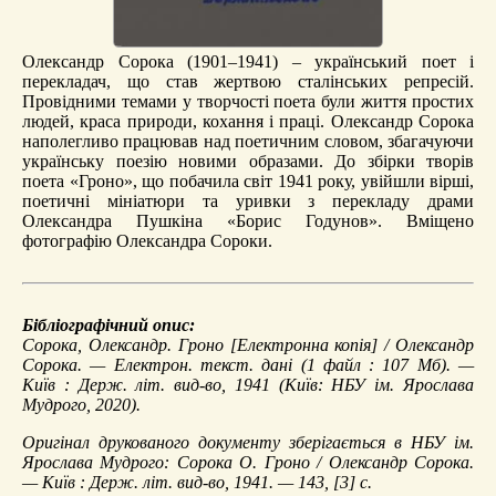
Олександр Сорока (1901–1941) – український поет і
перекладач, що став жертвою сталінських репресій.
Провідними темами у творчості поета були життя простих
людей, краса природи, кохання і праці. Олександр Сорока
наполегливо працював над поетичним словом, збагачуючи
українську поезію новими образами. До збірки творів
поета «Гроно», що побачила світ 1941 року, увійшли вірші,
поетичні мініатюри та уривки з перекладу драми
Олександра Пушкіна «Борис Годунов». Вміщено
фотографію Олександра Сороки.
Бібліографічний опис:
Сорока, Олександр.
Гроно
[Електронна копія] / Олександр
Сорока. — Електрон. текст. дані (1 файл : 107 Мб). —
Київ : Держ. літ. вид-во, 1941 (Київ: НБУ ім. Ярослава
Мудрого, 2020).
Оригінал друкованого документу зберігається в НБУ ім.
Ярослава Мудрого: Сорока О. Гроно / Олександр Сорока.
— Київ : Держ. літ. вид-во, 1941. — 143, [3] с.