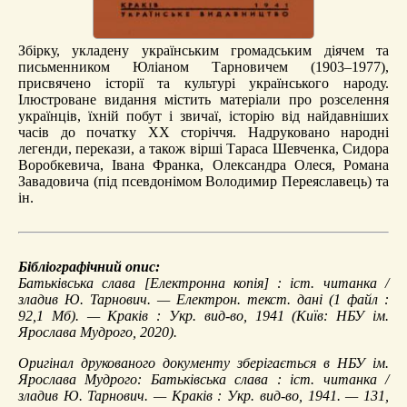
Збірку, укладену українським громадським діячем та
письменником Юліаном Тарновичем (1903–1977),
присвячено історії та культурі українського народу.
Ілюстроване видання містить матеріали про розселення
українців, їхній побут і звичаї, історію від найдавніших
часів до початку ХХ сторіччя. Надруковано народні
легенди, перекази, а також вірші Тараса Шевченка, Сидора
Воробкевича, Івана Франка, Олександра Олеся, Романа
Завадовича (під псевдонімом Володимир Переяславець) та
ін.
Бібліографічний опис:
Батьківська слава
[Електронна копія] : іст. читанка /
зладив Ю. Тарнович. — Електрон. текст. дані (1 файл :
92,1 Мб). — Краків : Укр. вид-во, 1941 (Київ: НБУ ім.
Ярослава Мудрого, 2020).
Оригінал друкованого документу зберігається в НБУ ім.
Ярослава Мудрого: Батьківська слава : іст. читанка /
зладив Ю. Тарнович. — Краків : Укр. вид-во, 1941. — 131,