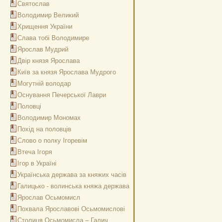
Святослав
Володимир Великий
Хрищення України
Слава тобі Володимире
Ярослав Мудрий
Двір князя Ярослава
Київ за князя Ярослава Мудрого
Могутній володар
Оснування Печерської Лаври
Половці
Володимир Мономах
Похід на половців
Слово о полку Ігоревім
Втеча Ігоря
Ігор в Україні
Українська держава за княжих часів
Галицько - волинська княжа держава
Ярослав Осьмомисл
Похвала Ярославові Осьмомислові
Столиця Осьмомисла – Галич