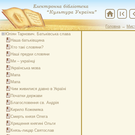
home
first_page
chevron
Головна
→
Мис
Юліян Тарнович. Батьківська слава
Наша батьківщина
Хто такі словяни?
Наші предки словяни
Ми – українці
Українська мова
Мапа
Мапа
Чим живилися давно в Україні
Початки держави
Благословення св. Андрія
Кирило Кожемяка
Смерть князя Олега
Хрищення княгині Ольги
Князь-лицар Святослав