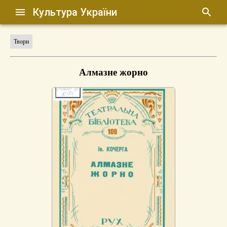
Культура України
Твори
Алмазне жорно