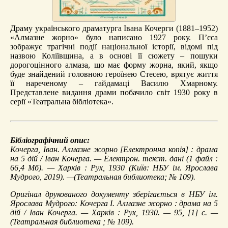
Драму українського драматурга Івана Кочерги (1881–1952)
«Алмазне жорно» було написано 1927 року. П’єса
зображує трагічні події національної історії, відомі під
назвою Коліївщина, а в основі її сюжету – пошуки
дорогоцінного алмаза, що має форму жорна, який, якщо
буде знайдений головною героїнею Стесею, врятує життя
її нареченому – гайдамаці Василю Хмарному.
Представлене видання драми побачило світ 1930 року в
серії «Театральна бібліотека».
Бібліографічний опис:
Кочерга, Іван.
Алмазне жорно
[Електронна копія] : драма
на 5 дій / Іван Кочерга. — Електрон. текст. дані (1 файл :
66,4 Мб). — Харків : Рух, 1930 (Київ: НБУ ім. Ярослава
Мудрого, 2019). —(Театральная библиотека; № 109).
Оригінал друкованого документу зберігається в НБУ ім.
Ярослава Мудрого: Кочерга І. Алмазне жорно : драма на 5
дій / Іван Кочерга. — Харків : Рух, 1930. — 95, [1] с. —
(Театральная библиотека ; № 109).