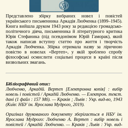
Представлено збірку вибраних новел і повістей
українського письменника Аркадія Любченка (1899–1945).
Книга вийшла друком 1943 року за редакцією громадсько-
політичного діяча, письменника й літературного критика
Юрія Стефаника (під псевдонімом Юрій Гаморак), який
також написав вступну статтю про життя і творчість
Аркадія Любченка. Збірка отримала назву за ліричною
повістю в новелах «Вертеп», у якій зроблено спробу
філософські осмислити соціальні процеси в країні після
визвольних змагань.
Бібліографічний опис:
Любченко, Аркадій.
Вертеп
[Електронна копія] : вибір
новель і повістей / Аркадій Любченко. — Електрон. текст.
дані (1 файл : 157 Мб). — Краків ; Львів : Укр. вид-во, 1943
(Київ: НБУ ім. Ярослава Мудрого, 2019).
Оригінал друкованого документу зберігається в НБУ ім.
Ярослава Мудрого: Любченко А. Вертеп : вибір новель і
повістей / Аркадій Любченко. — Краків ; Львів : Укр. вид-