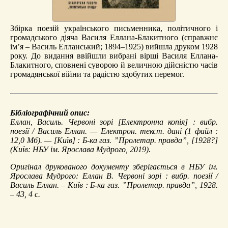
Збірка поезій українського письменника, політичного і
громадського діяча Василя Еллана-Блакитного (справжнє
ім’я – Василь Елланський; 1894–1925) вийшла друком 1928
року. До видання ввійшли вибрані вірші Василя Еллана-
Блакитного, сповнені суворою й величною дійсністю часів
громадянської війни та радістю здобутих перемог.
Бібліографічний опис:
Еллан, Василь.
Червоні зорі
[Електронна копія] : вибр.
поезії / Василь Еллан. — Електрон. текст. дані (1 файл :
12,0 Мб). — [Київ] : Б-ка газ. ”Пролетар. правда”, [1928?]
(Київ: НБУ ім. Ярослава Мудрого, 2019).
Оригінал друкованого документу зберігається в НБУ ім.
Ярослава Мудрого: Еллан В. Червоні зорі : вибр. поезії /
Василь Еллан. – Київ : Б-ка газ. ”Пролетар. правда”, 1928.
– 43, 4 с.