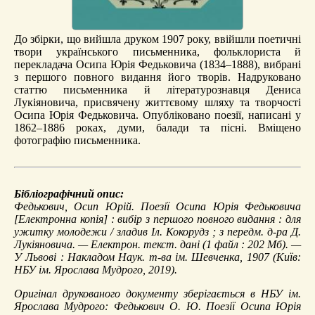
До збірки, що вийшла друком 1907 року, ввійшли поетичні
твори українського письменника, фольклориста й
перекладача Осипа Юрія Федьковича (1834–1888), вибрані
з першого повного видання його творів. Надруковано
статтю письменника й літературознавця Дениса
Лукіяновича, присвячену життєвому шляху та творчості
Осипа Юрія Федьковича. Опубліковано поезії, написані у
1862–1886 роках, думи, балади та пісні. Вміщено
фотографію письменника.
Бібліографічний опис:
Федькович, Осип Юрій.
Поезії Осипа Юрія Федьковича
[Електронна копія] : вибір з першого повного видання : для
ужитку молодежи / зладив Іл. Кокорудз ; з передм. д-ра Д.
Лукіяновича. — Електрон. текст. дані (1 файл : 202 Мб). —
У Львові : Накладом Наук. т-ва ім. Шевченка, 1907 (Київ:
НБУ ім. Ярослава Мудрого, 2019).
Оригінал друкованого документу зберігається в НБУ ім.
Ярослава Мудрого: Федькович О. Ю. Поезії Осипа Юрія