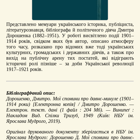
Представлено мемуари українського історика, публіциста,
літературознавця, бібліографа й політичного діяча Дмитра
Дорошенка (1882–1951). У роботі висвітлено події 1901–
1914 років, свідком яких був автор, описано атмосферу
того часу, розказано про відомих вже тоді українських
культурних, громадських і державних діячів, а також про
вихід на публічну арену тих постатей, які відіграють
історичні ролі пізніше – за доби Української революції
1917–1921 років.
Бібліографічний опис:
Дорошенко, Дмитро.
Мої спомини про давнє-минуле (1901–
1914 роки)
[Електронна копія] / Дмитро Дорошенко. —
Електрон. текст. дані (1 файл : 204 Мб). — Винипеґ :
Накладом Вид. Спілки Тризуб, 1949 (Київ: НБУ ім.
Ярослава Мудрого, 2019).
Оригінал друкованого документу зберігається в НБУ ім.
Ярослава Мудрого: Дорошенко Д. Мої спомини про давнє-