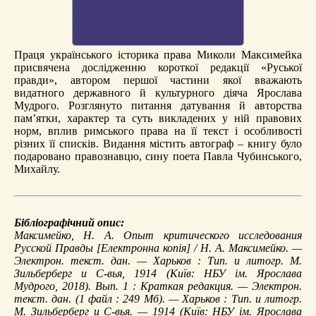
Праця українського історика права Миколи Максимейка
присвячена дослідженню короткої редакції «Руської
правди», автором першої частини якої вважають
видатного державного й культурного діяча Ярослава
Мудрого. Розглянуто питання датування й авторства
пам’ятки, характер та суть викладених у ній правових
норм, вплив римського права на її текст і особливості
різних її списків. Видання містить автограф – книгу було
подаровано правознавцю, сину поета Павла Чубинського,
Михайлу.
Бібліографічний опис:
Максимейко, Н. А.
Опыт критического исследования
Русской Правды
[Електронна копія] / Н. А. Максимейко. —
Электрон. текст. дан. — Харьков : Тип. и литогр. М.
Зильберберг и С-вья, 1914 (Київ: НБУ ім. Ярослава
Мудрого, 2018). Вып. 1 :
Краткая редакция
. — Электрон.
текст. дан. (1 файл : 249 Мб). — Харьков : Тип. и литогр.
М. Зильберберг и С-вья. — 1914 (Київ: НБУ ім. Ярослава