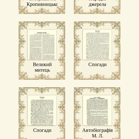
Кропивницького
джерела
з галицькими
психологізму
українцями
драматургії
Марка
Кропивницького
Великий
Спогади
митець
Спогади
Автобіографія
М. Л.