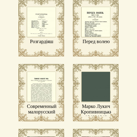
Розгардіяш
Перед волею
Современный
Марко Лукич
малорусский
Кропивницький,
театр
1840–1940