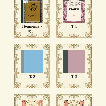
Пошились у
Т. 1
дурні
Т. 2
Т. 3