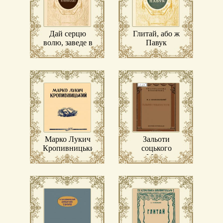
Дай серцю
Глитай, або ж
волю, заведе в
Павук
неволю
Марко Лукич
Зальоти
Кропивницький
соцького
Мусія