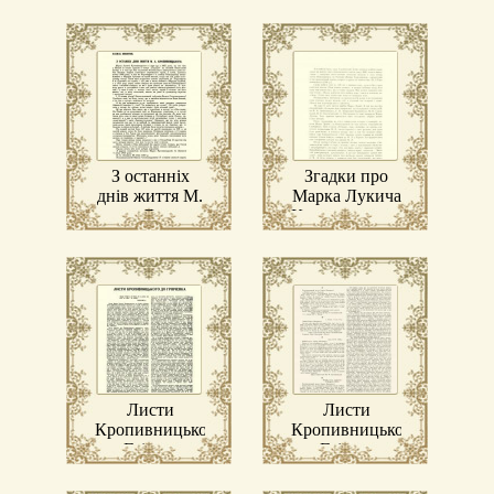
З останніх
Згадки про
днів життя М.
Марка Лукича
Л.
Кропивницького
Кропивницького
Листи
Листи
Кропивницького
Кропивницького
до Грінченка
до Грінченка