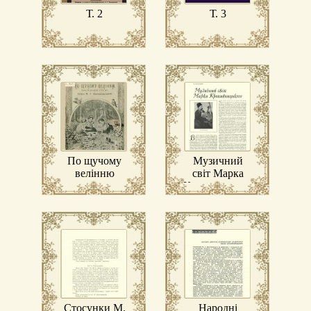
Т. 2
Т. 3
По щучому
Музичний
велінню
світ Марка
Кропивницького
Стосунки М.
Народні