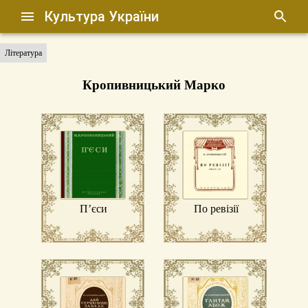
Культура України
Література
Кропивницький Марко
П’єси
По ревізії