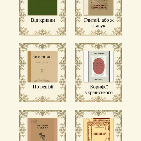
Від кривди
Глитай, або ж
Павук
По ревізії
Корифеї
українського
театру