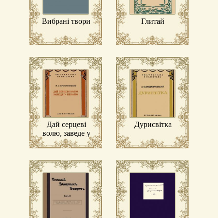
Вибрані твори
Глитай
Дай серцеві
Дурисвітка
волю, заведе у
неволю