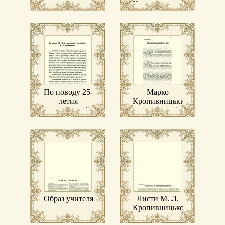
Кропивницького
По поводу 25-
Марко
летия
Кропивницький,
сценической
яко артист і
деятельности
автор
М. Л.
Кропивницкаго
Образ учителя
Листи М. Л.
Кропивницького