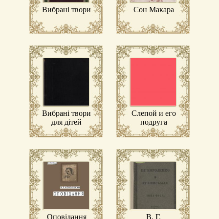
Вибрані твори
Сон Макара
Вибрані твори
Слепой и его
для дітей
подруга
Оповідання
В. Г.