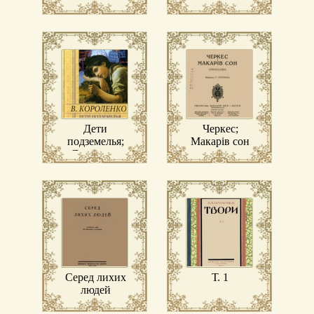
Дети
Черкес;
подземелья;
Макарів сон
Дневники
(1917–1921)
Серед лихих
Т. 1
людей