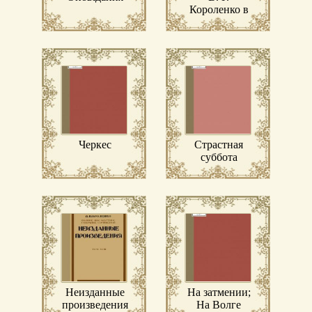
Короленко в
его письмах
Черкес
Страстная
суббота
Неизданные
На затмении;
произведения
На Волге