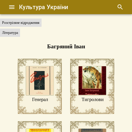
Культура України
Розстріляне відродження
Література
Багряний Іван
Генерал
Тигролови