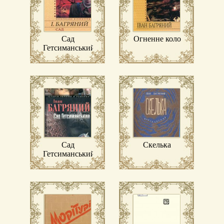
Сад
Огненне коло
Гетсиманський
Сад
Скелька
Гетсиманський