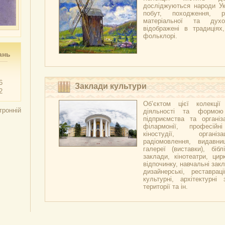
досліджуються народи Укр
побут, походження, р
матеріальної та духо
відображені в традиціях,
фольклорі.
ань
6
Заклади культури
2
Об’єктом цієї колекці
тронній
діяльності та формою
підприємства та організа
філармонії, професійн
кіностудії, організ
радіомовлення, видавни
галереї (виставки), бібл
заклади, кінотеатри, цир
відпочинку, навчальні закл
дизайнерські, реставраці
культурні, архітектурні 
території та ін.