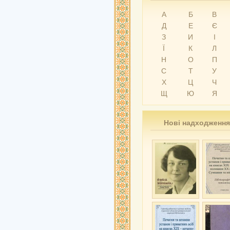
А
Б
В
Д
Е
Є
З
И
І
Ї
К
Л
Н
О
П
С
Т
У
Х
Ц
Ч
Щ
Ю
Я
Нові надходження