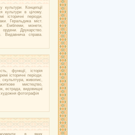
у культури. Концепції
ія культури в цілому.
мі історичні періоди.
аки. Геральдика міст.
ни. Емблеми, монети,
, ордени. Друкарство.
и. Видавнича справа.
сть, функції, історія
ремі історичні періоди.
, скульптура, живопис,
ужиткове мистецтво,
рк, естрада, видовищні
, художня фотографія
окументи, в яких