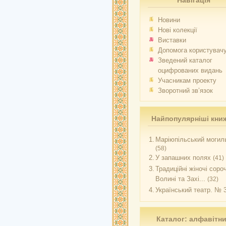
Навігація
Новини
Нові колекції
Виставки
Допомога користувач
Зведений каталог
оцифрованих видань
Учасникам проекту
Зворотний зв’язок
Найпопулярніші кни
1.
Маріюпільський могиль
(58)
2.
У запашних полях
(41)
3.
Традиційні жіночі соро
Волині та Захі...
(32)
4.
Український театр. № 
Каталог: алфавітн