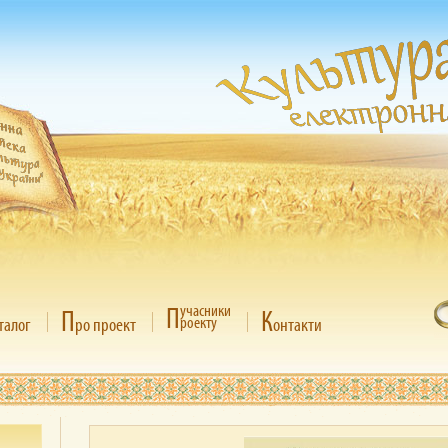
П
учасники
П
К
роекту
талог
ро проект
онтакти