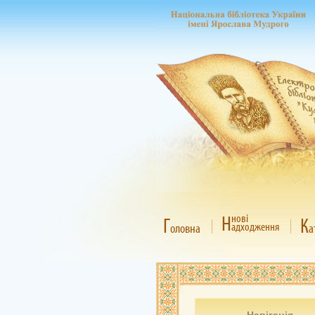
Н
нові
Г
К
адходження
оловна
а