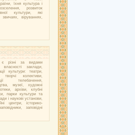
аїни, їхня культура і
озселення, розвиток
вної культури, які
 звичаях, віруваннях,
ї є різні за видами
 власності заклади,
ції культури: театри,
і творчі колективи,
ації телебачення,
цтва, музеї, художні
іотеки, архіви, клубні
ки, парки культури та
ади і наукові установи,
йні центри, історико-
заповідники, заповідні