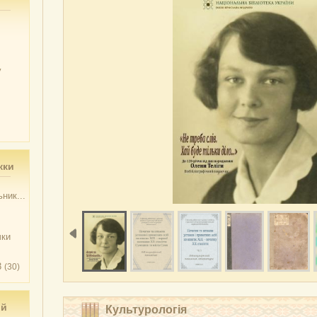
у
жки
ник...
чки
3
(30)
ий
Культурологія