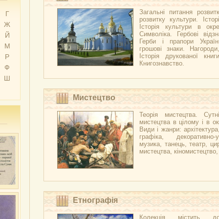
Загальні питання розвитк
Г
розвитку культури. Істор
Ж
Історія культури в окре
Символіка. Гербові відзн
Й
Герби і прапори Украї
М
грошові знаки. Нагороди
Історія друкованої книг
Р
Книгознавство.
Ф
Ш
Мистецтво
Теорія мистецтва. Сутні
мистецтва в цілому і в ок
Види і жанри: архітектура
графіка, декоративно-
музика, танець, театр, ци
мистецтва, кіномистецтво
Етнографія
Колекція містить д