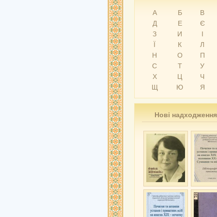
А
Б
В
Д
Е
Є
З
И
І
Ї
К
Л
Н
О
П
С
Т
У
Х
Ц
Ч
Щ
Ю
Я
Нові надходження