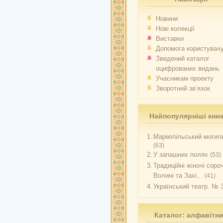
Новини
Нові колекції
Виставки
Допомога користувач
Зведений каталог
оцифрованих видань
Учасникам проекту
Зворотний зв’язок
Найпопулярніші кни
1.
Маріюпільський могиль
(63)
2.
У запашних полях
(53)
3.
Традиційні жіночі соро
Волині та Захі...
(41)
4.
Український театр. № 
Каталог: алфавітн