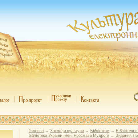
П
учасники
П
К
роекту
талог
ро проект
онтакти
Головна
→
Заклади культури
→
Бібліотеки
→
Бібліотечна
бібліотека України імені Ярослава Мудрого
→
Видання НБ