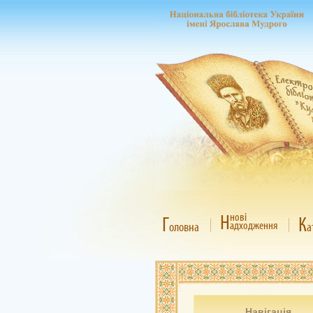
Н
нові
Г
К
адходження
оловна
а
Навігація