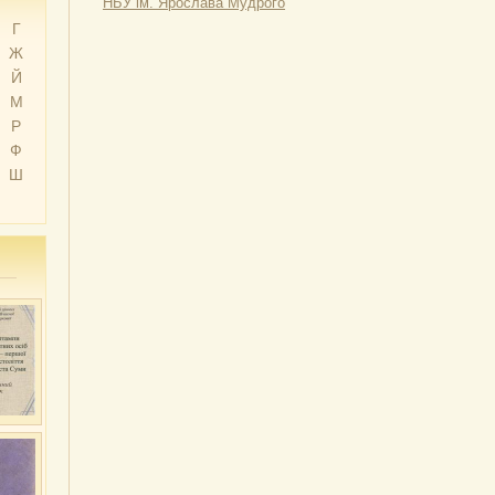
НБУ ім. Ярослава Мудрого
Г
Ж
Й
М
Р
Ф
Ш