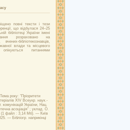
часу
іщено повні тексти і тези
ренції, що відбулася 24–25
ній бібліотеці України імені
дання розраховано на
, вчених-бібліотекознавців,
ржавної влади та місцевого
 опікуються питаннями
Тема року: ”Пріоритети
теріалів XIV Всеукр. наук.-
г. комунікацій України, Нац.
течна асоціація” ; уклад. О.
 (1 файл : 3,14 Мб). — Київ
25. — Бібліогр. наприкінці