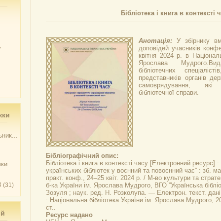
Бібліотека і книга в контексті 
Анотація:
У збірнику вм
у
доповідей учасників конфе
квітня 2024 р. в Національ
Ярослава Мудрого.Ви
бібліотечних спеціалістів
представників органів де
самоврядування, які
бібліотечної справи.
жки
ник...
Бібліографічний опис:
Бібліотека і книга в контексті часу
[Електронний ресурс] : 
чки
українських бібліотек у воєнний та повоєнний час” : зб. ма
практ. конф., 24–25 квіт. 2024 р. / М-во культури та страте
3
(31)
б-ка України ім. Ярослава Мудрого, ВГО ”Українська бібліо
Зозуля ; наук. ред. Н. Розколупа. — Електрон. текст. дані
: Національна бібліотека України ім. Ярослава Мудрого, 20
ст..
ий
Ресурс надано