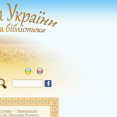
 справа
→
Національна
У ім. Ярослава Мудрого