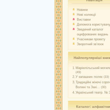
Навігація
Новини
Нові колекції
Виставки
Допомога користувач
Зведений каталог
оцифрованих видань
Учасникам проекту
Зворотний зв’язок
Найпопулярніші кни
1.
Маріюпільський могиль
(49)
2.
У запашних полях
(33)
3.
Традиційні жіночі соро
Волині та Захі...
(30)
4.
Український театр. № 
Каталог: алфавітн