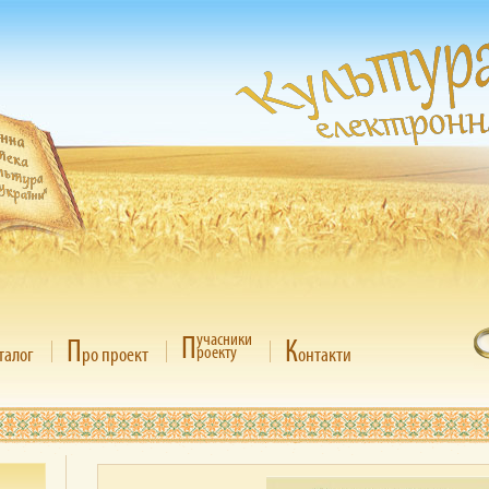
П
учасники
П
К
роекту
талог
ро проект
онтакти