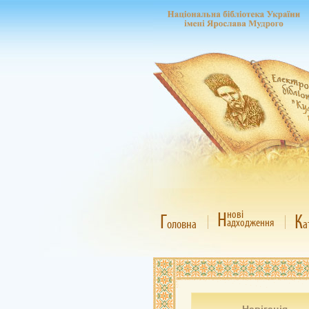
Н
нові
Г
К
адходження
оловна
а