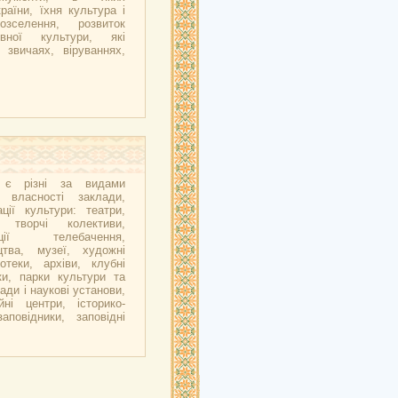
аїни, їхня культура і
озселення, розвиток
вної культури, які
 звичаях, віруваннях,
ї є різні за видами
 власності заклади,
ції культури: театри,
і творчі колективи,
ації телебачення,
цтва, музеї, художні
іотеки, архіви, клубні
ки, парки культури та
ади і наукові установи,
йні центри, історико-
заповідники, заповідні