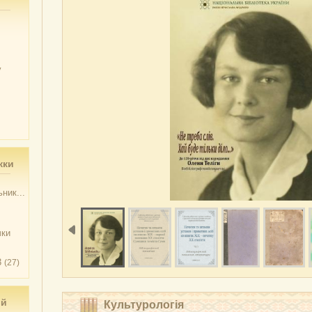
у
жки
ник...
чки
3
(27)
ий
Культурологія