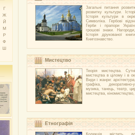
Загальні питання розвитк
Г
розвитку культури. Істор
Ж
Історія культури в окре
Символіка. Гербові відзн
Й
Герби і прапори Украї
М
грошові знаки. Нагороди
Історія друкованої книг
Р
Книгознавство.
Ф
Ш
Мистецтво
Теорія мистецтва. Сутні
мистецтва в цілому і в ок
Види і жанри: архітектура
графіка, декоративно-
музика, танець, театр, ци
мистецтва, кіномистецтво
Етнографія
Колекція містить д