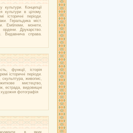
у культури. Концепції
ія культури в цілому.
мі історичні періоди.
аки. Геральдика міст.
ни. Емблеми, монети,
, ордени. Друкарство.
и. Видавнича справа.
сть, функції, історія
ремі історичні періоди.
, скульптура, живопис,
ужиткове мистецтво,
рк, естрада, видовищні
, художня фотографія
окументи, в яких