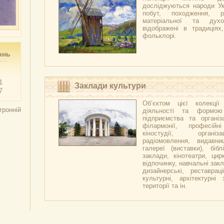
досліджуються народи Укр
побут, походження, р
матеріальної та духо
відображені в традиціях,
фольклорі.
ань
1
Заклади культури
7
Об’єктом цієї колекці
тронній
діяльності та формою
підприємства та організа
філармонії, професійн
кіностудії, організ
радіомовлення, видавни
галереї (виставки), бібл
заклади, кінотеатри, цир
відпочинку, навчальні закл
дизайнерські, реставраці
культурні, архітектурні 
території та ін.