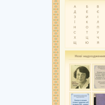
А
Б
В
Д
Е
Є
З
И
І
Ї
К
Л
Н
О
П
С
Т
У
Х
Ц
Ч
Щ
Ю
Я
Нові надходження