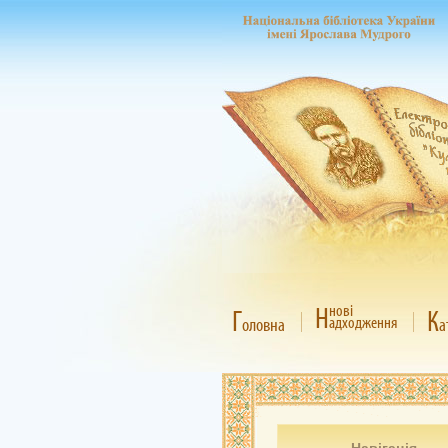
Н
нові
Г
К
адходження
оловна
а