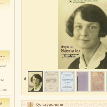
у
жки
ник...
чки
3
(30)
ий
Культурологія