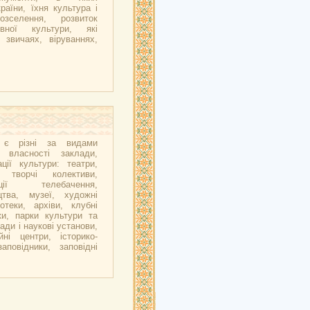
аїни, їхня культура і
озселення, розвиток
вної культури, які
 звичаях, віруваннях,
ї є різні за видами
 власності заклади,
ції культури: театри,
і творчі колективи,
ації телебачення,
цтва, музеї, художні
іотеки, архіви, клубні
ки, парки культури та
ади і наукові установи,
йні центри, історико-
заповідники, заповідні