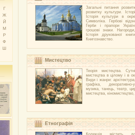
Загальні питання розвитк
Г
розвитку культури. Істор
Ж
Історія культури в окре
Символіка. Гербові відзн
Й
Герби і прапори Украї
М
грошові знаки. Нагороди
Історія друкованої книг
Р
Книгознавство.
Ф
Ш
Мистецтво
Теорія мистецтва. Сутні
мистецтва в цілому і в ок
Види і жанри: архітектура
графіка, декоративно-
музика, танець, театр, ци
мистецтва, кіномистецтво
Етнографія
Колекція містить д