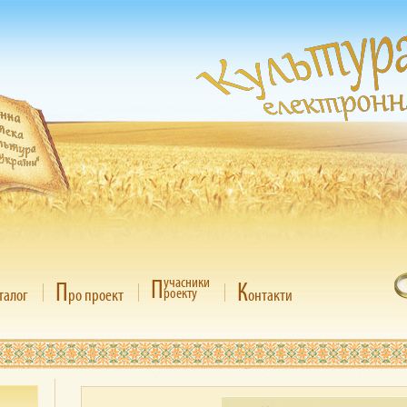
П
учасники
П
К
роекту
талог
ро проект
онтакти