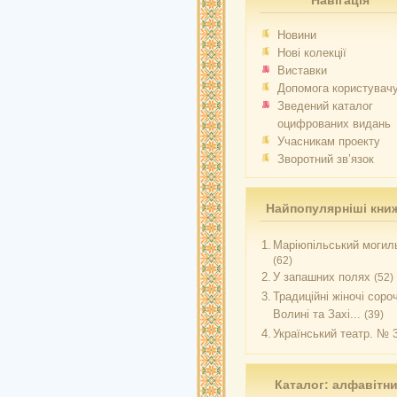
Навігація
Новини
Нові колекції
Виставки
Допомога користувач
Зведений каталог
оцифрованих видань
Учасникам проекту
Зворотний зв’язок
Найпопулярніші кни
1.
Маріюпільський могиль
(62)
2.
У запашних полях
(52)
3.
Традиційні жіночі соро
Волині та Захі...
(39)
4.
Український театр. № 
Каталог: алфавітн