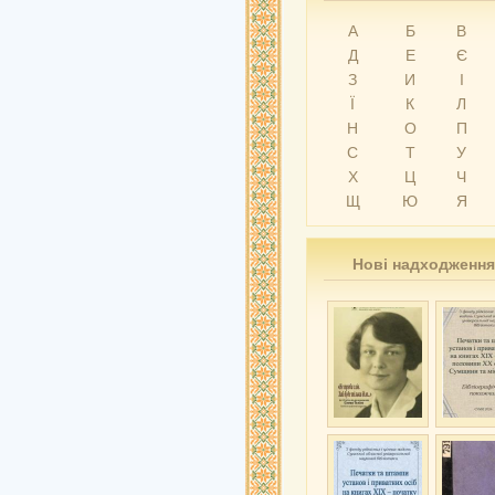
А
Б
В
Д
Е
Є
З
И
І
Ї
К
Л
Н
О
П
С
Т
У
Х
Ц
Ч
Щ
Ю
Я
Нові надходження