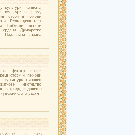
у культури. Концепції
ія культури в цілому.
мі історичні періоди.
аки. Геральдика міст.
ни. Емблеми, монети,
, ордени. Друкарство.
и. Видавнича справа.
сть, функції, історія
ремі історичні періоди.
, скульптура, живопис,
ужиткове мистецтво,
рк, естрада, видовищні
, художня фотографія
окументи, в яких