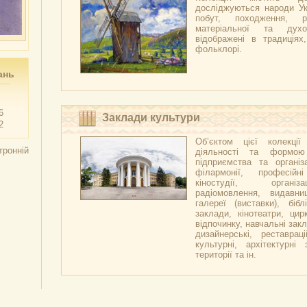
досліджуються народи Укр
побут, походження, р
матеріальної та духо
відображені в традиціях,
фольклорі.
ань
6
Заклади культури
2
Об’єктом цієї колекці
тронній
діяльності та формою
підприємства та організа
філармонії, професійн
кіностудії, організ
радіомовлення, видавни
галереї (виставки), бібл
заклади, кінотеатри, цир
відпочинку, навчальні закл
дизайнерські, реставраці
культурні, архітектурні 
території та ін.