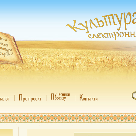
П
учасники
П
К
роекту
талог
ро проект
онтакти