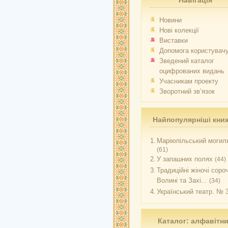
Навігація
Новини
Нові колекції
Виставки
Допомога користувач
Зведений каталог
оцифрованих видань
Учасникам проекту
Зворотний зв’язок
Найпопулярніші кни
1.
Маріюпільський могиль
(61)
2.
У запашних полях
(44)
3.
Традиційні жіночі соро
Волині та Захі...
(34)
4.
Український театр. № 
Каталог: алфавітн