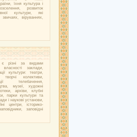
аїни, їхня культура і
озселення, розвиток
вної культури, які
 звичаях, віруваннях,
ї є різні за видами
 власності заклади,
ції культури: театри,
і творчі колективи,
ації телебачення,
цтва, музеї, художні
іотеки, архіви, клубні
ки, парки культури та
ади і наукові установи,
йні центри, історико-
заповідники, заповідні