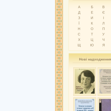
А
Б
В
Д
Е
Є
З
И
І
Ї
К
Л
Н
О
П
С
Т
У
Х
Ц
Ч
Щ
Ю
Я
Нові надходження