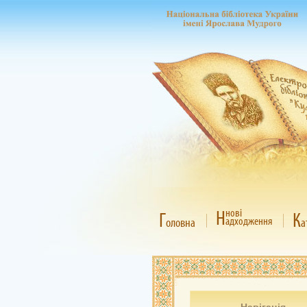
Н
нові
Г
К
адходження
оловна
а