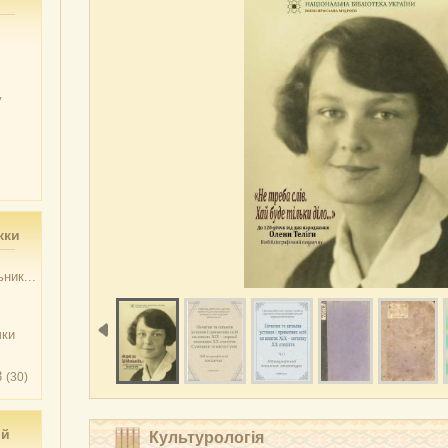
у
жки
ник...
чки
3
(30)
ий
Культурологія