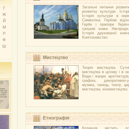
Загальні питання розвитк
Г
розвитку культури. Істор
Ж
Історія культури в окре
Символіка. Гербові відзн
Й
Герби і прапори Украї
М
грошові знаки. Нагороди
Історія друкованої книг
Р
Книгознавство.
Ф
Ш
Мистецтво
Теорія мистецтва. Сутні
мистецтва в цілому і в ок
Види і жанри: архітектура
графіка, декоративно-
музика, танець, театр, ци
мистецтва, кіномистецтво
Етнографія
Колекція містить д