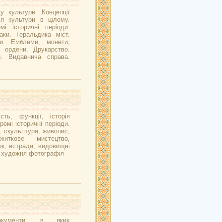
у культури. Концепції
ія культури в цілому.
мі історичні періоди.
аки. Геральдика міст.
ни. Емблеми, монети,
, ордени. Друкарство.
и. Видавнича справа.
сть, функції, історія
ремі історичні періоди.
, скульптура, живопис,
ужиткове мистецтво,
рк, естрада, видовищні
, художня фотографія
окументи, в яких