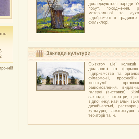
досліджуються народи Укр
побут, походження, р
матеріальної та духо
відображені в традиціях,
фольклорі.
ань
6
Заклади культури
2
Об’єктом цієї колекці
тронній
діяльності та формою
підприємства та організа
філармонії, професійн
кіностудії, організ
радіомовлення, видавни
галереї (виставки), бібл
заклади, кінотеатри, цир
відпочинку, навчальні закл
дизайнерські, реставраці
культурні, архітектурні 
території та ін.