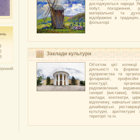
досліджуються народи Укр
побут, походження, р
матеріальної та духо
відображені в традиціях,
фольклорі.
ань
3
2
Заклади культури
8
Об’єктом цієї колекці
тронній
діяльності та формою
підприємства та організа
філармонії, професійн
кіностудії, організ
радіомовлення, видавни
галереї (виставки), бібл
заклади, кінотеатри, цир
відпочинку, навчальні закл
дизайнерські, реставраці
культурні, архітектурні 
території та ін.