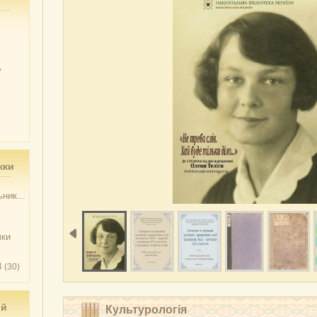
у
жки
ник...
чки
3
(30)
ий
Культурологія