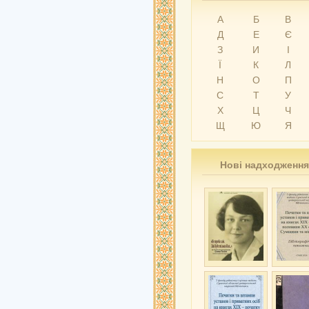
А
Б
В
Д
Е
Є
З
И
І
Ї
К
Л
Н
О
П
С
Т
У
Х
Ц
Ч
Щ
Ю
Я
Нові надходження