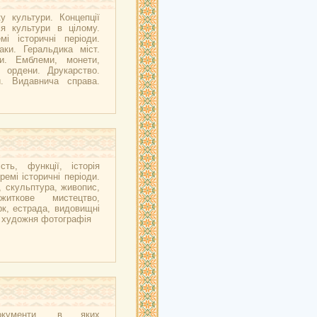
у культури. Концепції
ія культури в цілому.
мі історичні періоди.
аки. Геральдика міст.
ни. Емблеми, монети,
, ордени. Друкарство.
и. Видавнича справа.
сть, функції, історія
ремі історичні періоди.
, скульптура, живопис,
ужиткове мистецтво,
рк, естрада, видовищні
, художня фотографія
окументи, в яких