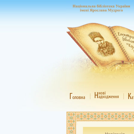
Н
нові
Г
К
адходження
оловна
а