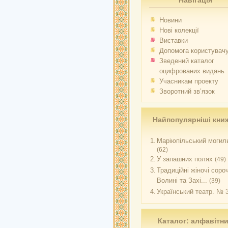
Навігація
Новини
Нові колекції
Виставки
Допомога користувач
Зведений каталог
оцифрованих видань
Учасникам проекту
Зворотний зв’язок
Найпопулярніші кни
1.
Маріюпільський могиль
(62)
2.
У запашних полях
(49)
3.
Традиційні жіночі соро
Волині та Захі...
(39)
4.
Український театр. № 
Каталог: алфавітн