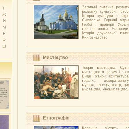
Загальні питання розвитк
Г
розвитку культури. Істор
Ж
Історія культури в окре
Символіка. Гербові відзн
Й
Герби і прапори Украї
М
грошові знаки. Нагороди
Історія друкованої книг
Р
Книгознавство.
Ф
Ш
Мистецтво
Теорія мистецтва. Сутні
мистецтва в цілому і в ок
Види і жанри: архітектура
графіка, декоративно-
музика, танець, театр, ци
мистецтва, кіномистецтво
Етнографія
Колекція містить д