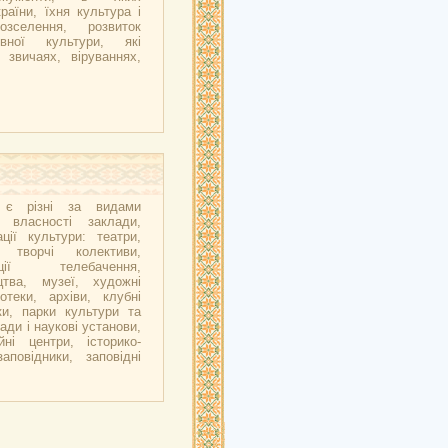
аїни, їхня культура і
озселення, розвиток
вної культури, які
 звичаях, віруваннях,
ї є різні за видами
 власності заклади,
ції культури: театри,
і творчі колективи,
ації телебачення,
цтва, музеї, художні
іотеки, архіви, клубні
ки, парки культури та
ади і наукові установи,
йні центри, історико-
заповідники, заповідні