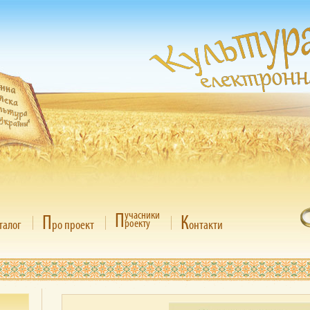
П
учасники
П
К
роекту
талог
ро проект
онтакти