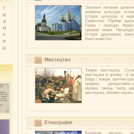
Загальні питання розвитк
Г
розвитку культури. Істор
Ж
Історія культури в окре
Символіка. Гербові відзн
Й
Герби і прапори Украї
М
грошові знаки. Нагороди
Історія друкованої книг
Р
Книгознавство.
Ф
Ш
Мистецтво
Теорія мистецтва. Сутні
мистецтва в цілому і в ок
Види і жанри: архітектура
графіка, декоративно-
музика, танець, театр, ци
мистецтва, кіномистецтво
Етнографія
Колекція містить д