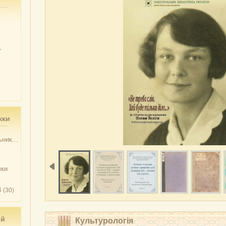
у
жки
ник...
чки
3
(30)
ий
Культурологія