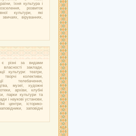
аїни, їхня культура і
озселення, розвиток
вної культури, які
 звичаях, віруваннях,
ї є різні за видами
 власності заклади,
ції культури: театри,
і творчі колективи,
ації телебачення,
цтва, музеї, художні
іотеки, архіви, клубні
ки, парки культури та
ади і наукові установи,
йні центри, історико-
заповідники, заповідні