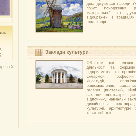
досліджуються народи Укр
побут, походження, р
матеріальної та духо
відображені в традиціях,
фольклорі.
ань
6
Заклади культури
2
Об’єктом цієї колекці
тронній
діяльності та формою
підприємства та організа
філармонії, професійн
кіностудії, організ
радіомовлення, видавни
галереї (виставки), бібл
заклади, кінотеатри, цир
відпочинку, навчальні закл
дизайнерські, реставраці
культурні, архітектурні 
території та ін.