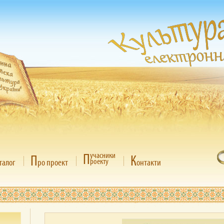
П
учасники
П
К
роекту
талог
ро проект
онтакти