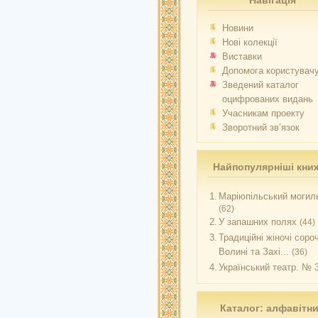
Навігація
Новини
Нові колекції
Виставки
Допомога користувач
Зведений каталог
оцифрованих видань
Учасникам проекту
Зворотний зв’язок
Найпопулярніші кни
1.
Маріюпільський могиль
(62)
2.
У запашних полях
(44)
3.
Традиційні жіночі соро
Волині та Захі...
(36)
4.
Український театр. № 
Каталог: алфавітн