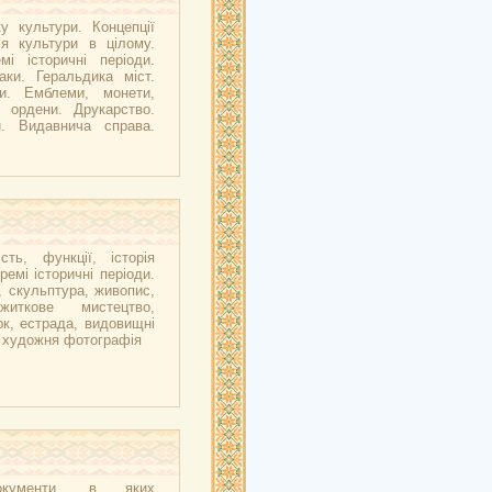
у культури. Концепції
ія культури в цілому.
мі історичні періоди.
аки. Геральдика міст.
ни. Емблеми, монети,
, ордени. Друкарство.
и. Видавнича справа.
сть, функції, історія
ремі історичні періоди.
, скульптура, живопис,
ужиткове мистецтво,
рк, естрада, видовищні
, художня фотографія
окументи, в яких