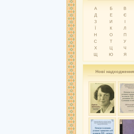
А
Б
В
Д
Е
Є
З
И
І
Ї
К
Л
Н
О
П
С
Т
У
Х
Ц
Ч
Щ
Ю
Я
Нові надходження