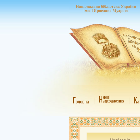
Н
нові
Г
К
адходження
оловна
а