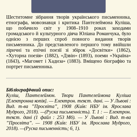
Шеститомне зібрання творів українського письменника,
етнографа, мовознавця і критика Пантелеймона Куліша,
що побачило світ у 1908–1910 роках заходами
громадського й культурного діяча Юліана Романчука, було
однією з перших спроб повного видання творів
письменника. До представленого першого тому ввійшли
ліричні та епічні поезії зі збірок «Досвітки» (1862),
«Хуторна поезія» (1882), «Дзвін» (1893), поеми «Україна»
(1843), «Магомет і Хадиза» (1883). Вміщено біографію та
портрет письменника.
Бібліографічний опис:
Куліш, Пантелеймон.
Твори Пантелеймона Куліша
[Електронна копія]. — Електрон. текст. дані. — У Львові :
Вид. т-ва ”Просвіта”, 1908 (Київ: НБУ ім. Ярослава
Мудрого, 2018). —(Руска письменність). Т. 1 : — Електрон.
текст. дані (1 файл : 253 Мб). — У Львові : Вид. т-ва
”Просвіта”. — 1908 (Київ: НБУ ім. Ярослава Мудрого,
2018). —(Руска письменність; 6, 1).