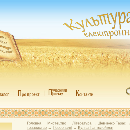
П
учасники
П
К
роекту
талог
ро проект
онтакти
Головна
→
Мистецтво
→
Література
→
Шевченко Тарас
товариство
→
Персоналії
→
Куліш Пантелеймон