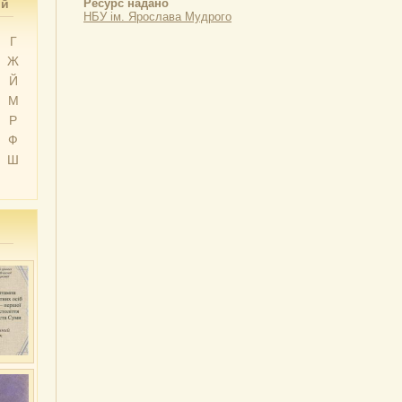
ий
Ресурс надано
НБУ ім. Ярослава Мудрого
Г
Ж
Й
М
Р
Ф
Ш