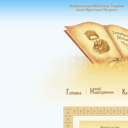
Н
нові
Г
К
адходження
оловна
а
Навігація