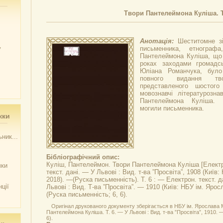
Твори Пантелеймона Куліша. Т
Анотація:
Шеститомне зі
у
письменника, етнограф
Пантелеймона Куліша, що 
роках заходами громадсь
Юліана Романчука, бул
повного видання тв
представленого шостого
мовознавчі літературознав
Пантелеймона Куліша. 
могили письменника.
жки
ник...
Бібліографічний опис:
Куліш, Пантелеймон.
Твори Пантелеймона Куліша
[Електр
чки
текст. дані. — У Львові : Вид. т-ва ”Просвіта”, 1908 (Киї
2018). —(Руска письменність). Т. 6 : — Електрон. текст. д
ції
Львові : Вид. Т-ва ”Просвіта”. — 1910 (Київ: НБУ ім. Яро
(Руска письменність; 6, 6).
Оригінал друкованого документу зберігається в НБУ ім. Ярослава 
Пантелеймона Куліша. Т. 6. — У Львові : Вид. т-ва ”Просвіта”, 1910. —
6).