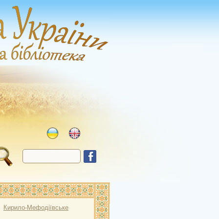
→
Кирило-Мефодіївське