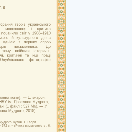
. 6
брання творів українського
а, мовознавця і критика
побачило світ у 1908–1910
кого й культурного діяча
о однією з перших спроб
орів письменника. До
 тому ввійшли історичні,
чі, критичні та інші праці
Опубліковано фотографію
онна копія]. — Електрон.
в: НБУ ім. Ярослава Мудрого,
ані (1 файл : 527 Мб). — У
слава Мудрого, 2018). —
Мудрого: Куліш П. Твори
 672 с. – (Руска письменність ; 6,