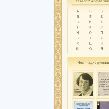
Каталог: алфавітн
А
Б
В
Д
Е
Є
З
И
І
Ї
К
Л
Н
О
П
С
Т
У
Х
Ц
Ч
Щ
Ю
Я
Нові надходження