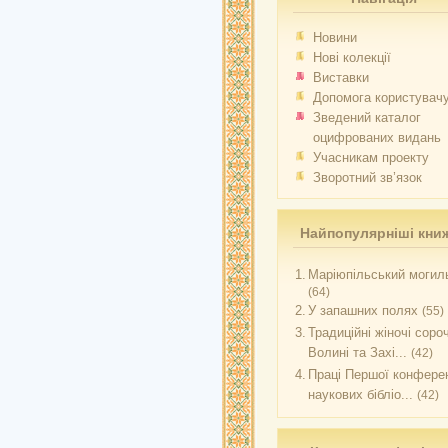
Новини
Нові колекції
Виставки
Допомога користувач
Зведений каталог
оцифрованих видань
Учасникам проекту
Зворотний зв’язок
Найпопулярніші кни
1.
Маріюпільський могиль
(64)
2.
У запашних полях
(55)
3.
Традиційні жіночі соро
Волині та Захі...
(42)
4.
Праці Першої конферен
наукових бібліо...
(42)