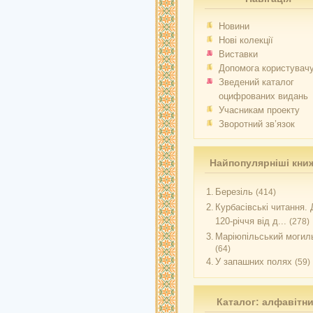
Новини
Нові колекції
Виставки
Допомога користувач
Зведений каталог
оцифрованих видань
Учасникам проекту
Зворотний зв’язок
Найпопулярніші кни
1.
Березіль
(414)
2.
Курбасівські читання. 
120-річчя від д...
(278)
3.
Маріюпільський могиль
(64)
4.
У запашних полях
(59)
Каталог: алфавітн