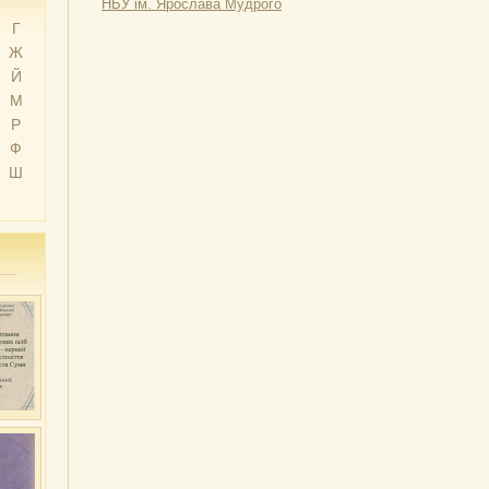
НБУ ім. Ярослава Мудрого
Г
Ж
Й
М
Р
Ф
Ш