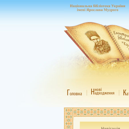
Н
нові
Г
К
адходження
оловна
а
Навігація