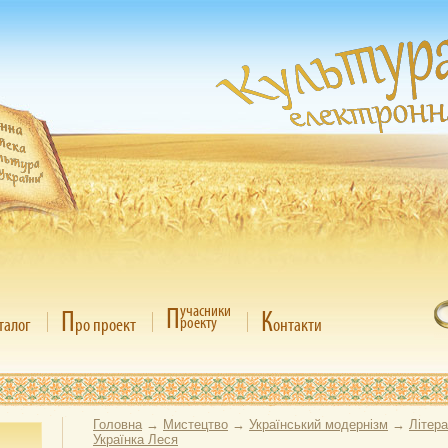
П
учасники
П
К
роекту
талог
ро проект
онтакти
Головна
→
Мистецтво
→
Український модернізм
→
Літер
Українка Леся