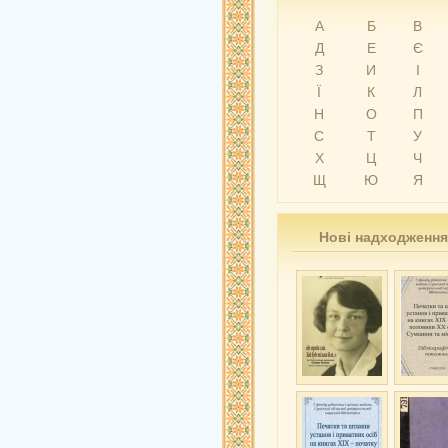
А
Б
В
Д
Е
Є
З
И
І
Ї
К
Л
Н
О
П
С
Т
У
Х
Ц
Ч
Щ
Ю
Я
Нові надходження