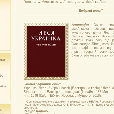
Головна
→
Мистецтво
→
Література
→
Українка Леся
Вибрані поезії
у
Анотація:
Збірка виб
української поетеси, пи
культурного діяча Лесі 
Лариса Петрівна Косач-К
друком 1948 року під ре
Олександра Білецького. Н
фотографію письменниці. 
ліричні твори й поеми пое
були опубліковані за життя 
жки
До
Бібліографічний опис:
ник...
Українка, Леся.
Вибрані поезії
[Електронна копія] / Леся Ук
Білецького. — Електрон. текст. дані (1 файл : 188 Мб). —
літ., 1948 (Київ: НБУ ім. Ярослава Мудрого, 2018).
Оригінал друкованого документу зберігається в НБУ ім. Ярослава М
поезії / Леся Українка ; за ред. О. І. Білецького. — Київ : Держ. вид-во х
арк. портр.
ий
Ресурс надано