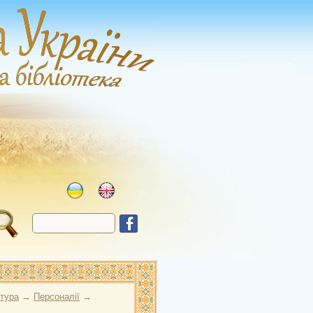
атура
→
Персоналії
→