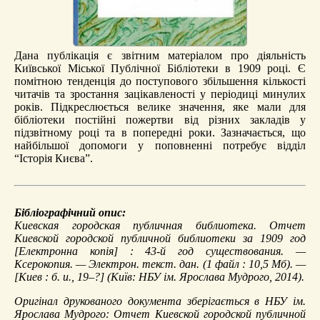
Дана публікація є звітним матеріалом про діяльність
Київської Міської Публічної Бібліотеки в 1909 році. Є
помітною тенденція до поступового збільшення кількості
читачів та зростання зацікавленості у періодиці минулих
років. Підкреслюється велике значення, яке мали для
бібліотеки постійні пожертви від різних закладів у
підзвітному році та в попередні роки. Зазначається, що
найбільшої допомоги у поповненні потребує відділ
“Історія Києва”.
Бібліографічний опис:
Киевская городская публичная библиотека.
Отчет
Киевской городской публичной библиотеки за 1909 год
[Електронна копія] : 43-й год существования. —
Ксерокопия. — Электрон. текст. дан. (1 файл : 10,5 Мб). —
[Киев : б. и., 19–?] (Київ: НБУ ім. Ярослава Мудрого, 2014).
Оригінал друкованого документа зберігається в НБУ ім.
Ярослава Мудрого: Отчет Киевской городской публичной