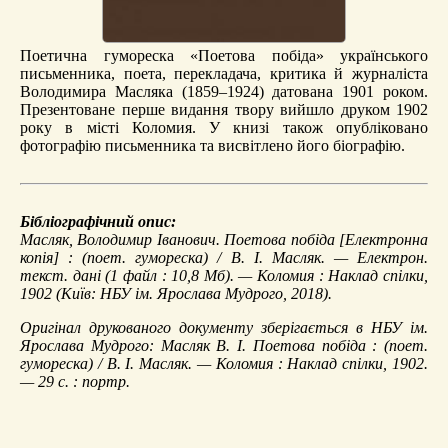
Поетична гумореска «Поетова побіда» українського
письменника, поета, перекладача, критика й журналіста
Володимира Масляка (1859–1924) датована 1901 роком.
Презентоване перше видання твору вийшло друком 1902
року в місті Коломия. У книзі також опубліковано
фотографію письменника та висвітлено його біографію.
Бібліографічний опис:
Масляк, Володимир Іванович.
Поетова побіда
[Електронна
копія] : (поет. гумореска) / В. І. Масляк. — Електрон.
текст. дані (1 файл : 10,8 Мб). — Коломия : Наклад спілки,
1902 (Київ: НБУ ім. Ярослава Мудрого, 2018).
Оригінал друкованого документу зберігається в НБУ ім.
Ярослава Мудрого: Масляк В. І. Поетова побіда : (поет.
гумореска) / В. І. Масляк. — Коломия : Наклад спілки, 1902.
— 29 с. : портр.