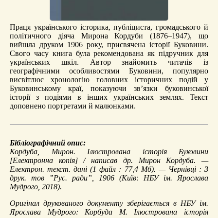
Праця українського історика, публіциста, громадського й
політичного діяча Мирона Кордуби (1876–1947), що
вийшла друком 1906 року, присвячена історії Буковини.
Свого часу книга була рекомендована як підручник для
українських шкіл. Автор знайомить читачів із
географічними особливостями Буковини, популярно
висвітлює хронологію головних історичних подій у
Буковинському краї, показуючи зв’язки буковинської
історії з подіями в інших українських землях. Текст
доповнено портретами й малюнками.
Бібліографічний опис:
Кордуба, Мирон.
Ілюстрована історія Буковини
[Електронна копія] / написав др. Мирон Кордуба. —
Електрон. текст. дані (1 файл : 77,4 Мб). — Чернівці : З
друк. тов ”Рус. ради”, 1906 (Київ: НБУ ім. Ярослава
Мудрого, 2018).
Оригінал друкованого документу зберігається в НБУ ім.
Ярослава Мудрого: Корбуда М. Ілюстрована історія