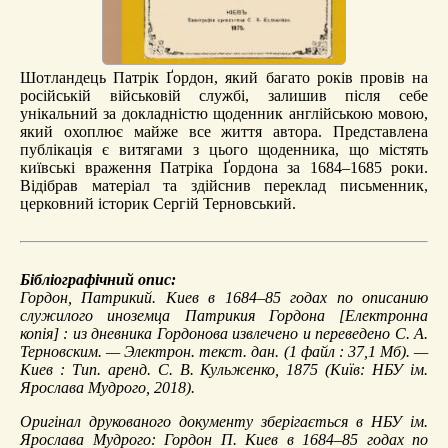
Шотландець Патрік Ґордон, який багато років провів на
російській військовій службі, залишив після себе
унікальний за докладністю щоденник англійською мовою,
який охоплює майже все життя автора. Представлена
публікація є витягами з цього щоденника, що містять
київські враження Патріка Ґордона за 1684–1685 роки.
Відібрав матеріал та здійснив переклад письменник,
церковний історик Сергій Терновський.
Бібліографічний опис:
Гордон, Патрикий.
Киев в 1684–85 годах по описанию
служилого иноземца Патрикия Гордона
[Електронна
копія] : из дневника Гордонова извлечено и переведено С. А.
Терновским. — Электрон. текст. дан. (1 файл : 37,1 Мб). —
Киев : Тип. аренд. С. В. Кульженко, 1875 (Київ: НБУ ім.
Ярослава Мудрого, 2018).
Оригінал друкованого документу зберігається в НБУ ім.
Ярослава Мудрого: Гордон П. Киев в 1684–85 годах по