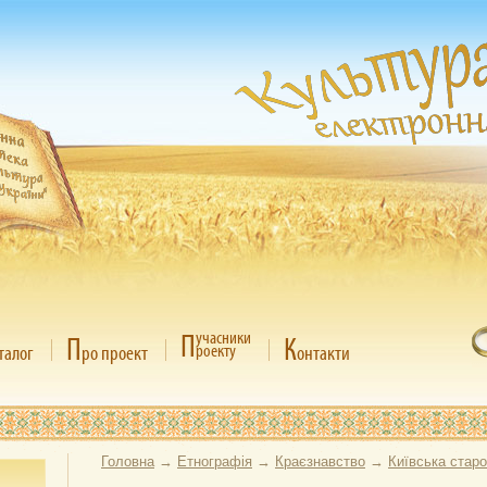
П
учасники
П
К
роекту
талог
ро проект
онтакти
Головна
→
Етнографія
→
Краєзнавство
→
Київська стар