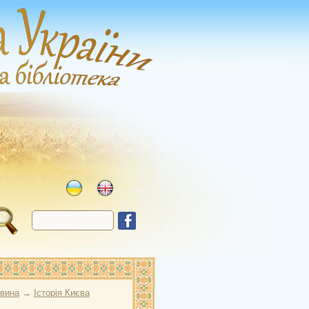
овина
→
Історія Києва