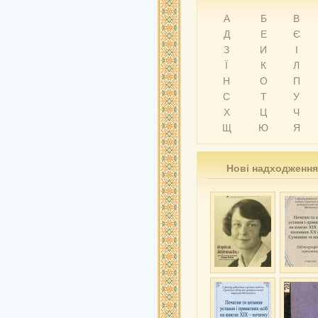
А
Б
В
Д
Е
Є
З
И
І
Ї
К
Л
Н
О
П
С
Т
У
Х
Ц
Ч
Щ
Ю
Я
Нові надходження