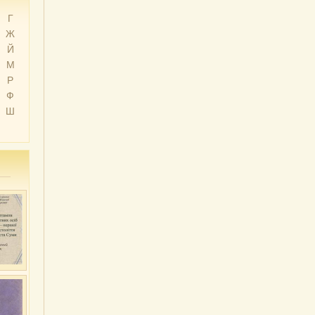
Г
Ж
Й
М
Р
Ф
Ш