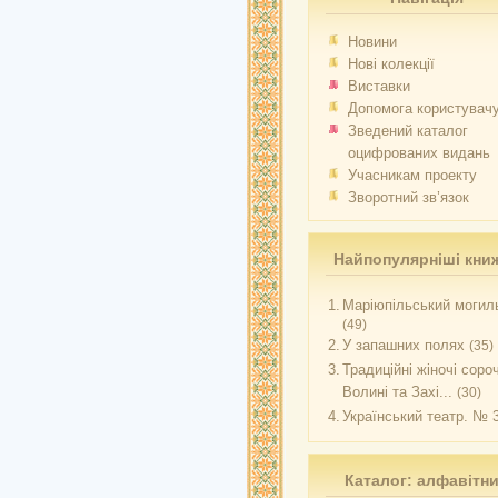
Новини
Нові колекції
Виставки
Допомога користувач
Зведений каталог
оцифрованих видань
Учасникам проекту
Зворотний зв’язок
Найпопулярніші кни
1.
Маріюпільський могиль
(49)
2.
У запашних полях
(35)
3.
Традиційні жіночі соро
Волині та Захі...
(30)
4.
Український театр. № 
Каталог: алфавітн