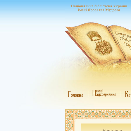
Н
нові
Г
К
адходження
оловна
а
Навігація