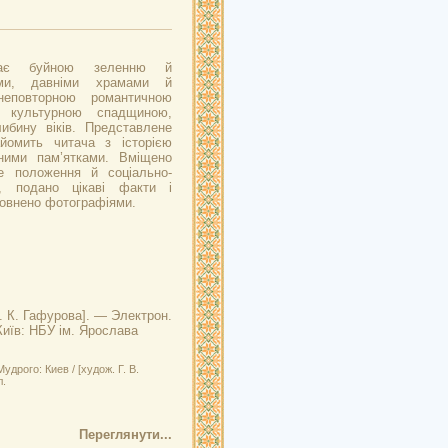
жає буйною зеленню й
ами, давніми храмами й
неповторною романтичною
 культурною спадщиною,
ибину віків. Представлене
йомить читача з історією
рними пам’ятками. Вміщено
не положення й соціально-
, подано цікаві факти і
оповнено фотографіями.
Н. К. Гафурова]. — Электрон.
(Київ: НБУ ім. Ярослава
дрого: Киев / [худож. Г. В.
л.
Переглянути...