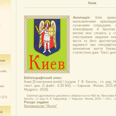
Киев
Анотація:
Київ вра
мальовничими краєвид
у
сучасними спорудами, 
атмосферою й багатою
витоки якої сягають у гл
ілюстроване видання зна
міста та його архітекту
відомості про географіч
економічне життя Києва
статистичні дані. Текст д
жки
ник...
Бібліографічний опис:
Киев
[Електронна копія] / [худож. Г. В. Кисель ; гл. ред. 
текст. дан. (1 файл : 6,05 Мб). — Харьков : Фолио, 2015 
чки
Мудрого, 2018).
Оригінал друкованого документу зберігається в НБУ ім. Ярослава Му
3
(27)
Кисель ; гл. ред. Н. К. Гафурова]. — Харьков : Фолио, 2015. — 63 с. : і
Ресурс надано
Видавництво "Фоліо"
ий