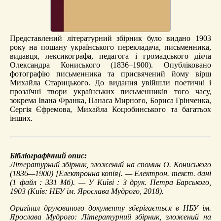
Представлений літературний збірник було видано 1903
року на пошану українського перекладача, письменника,
видавця, лексикографа, педагога і громадського діяча
Олександра Кониського (1836–1900). Опубліковано
фотографію письменника та присвячений йому вірш
Михайла Старицького. До видання увійшли поетичні і
прозаїчні твори українських письменників того часу,
зокрема Івана Франка, Панаса Мирного, Бориса Грінченка,
Сергія Єфремова, Михайла Коцюбинського та багатьох
інших.
Бібліографічний опис:
Літературний збірник, зложений на спомин О. Кониського
(1836—1900)
[Електронна копія]. — Електрон. текст. дані
(1 файл : 331 Мб). — У Київі : З друк. Петра Барського,
1903 (Київ: НБУ ім. Ярослава Мудрого, 2018).
Оригінал друкованого документу зберігається в НБУ ім.
Ярослава Мудрого: Літературний збірник, зложений на