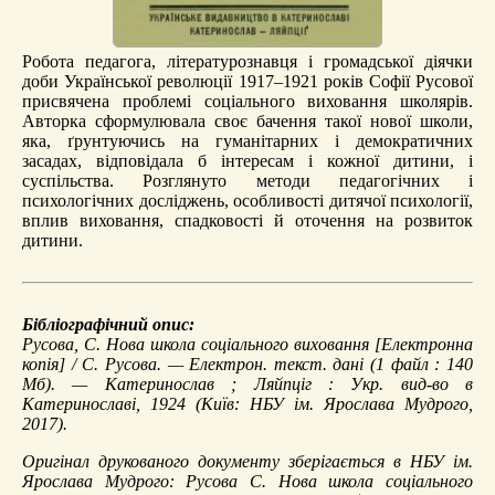
Робота педагога, літературознавця і громадської діячки
доби Української революції 1917–1921 років Софії Русової
присвячена проблемі соціального виховання школярів.
Авторка сформулювала своє бачення такої нової школи,
яка, ґрунтуючись на гуманітарних і демократичних
засадах, відповідала б інтересам і кожної дитини, і
суспільства. Розглянуто методи педагогічних і
психологічних досліджень, особливості дитячої психології,
вплив виховання, спадковості й оточення на розвиток
дитини.
Бібліографічний опис:
Русова, С.
Нова школа соціального виховання
[Електронна
копія] / С. Русова. — Електрон. текст. дані (1 файл : 140
Мб). — Катеринослав ; Ляйпціг : Укр. вид-во в
Катеринославі, 1924 (Київ: НБУ ім. Ярослава Мудрого,
2017).
Оригінал друкованого документу зберігається в НБУ ім.
Ярослава Мудрого: Русова С. Нова школа соціального