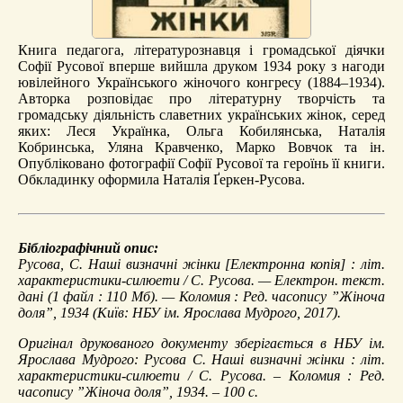
Книга педагога, літературознавця і громадської діячки
Софії Русової вперше вийшла друком 1934 року з нагоди
ювілейного Українського жіночого конгресу (1884–1934).
Авторка розповідає про літературну творчість та
громадську діяльність славетних українських жінок, серед
яких: Леся Українка, Ольга Кобилянська, Наталія
Кобринська, Уляна Кравченко, Марко Вовчок та ін.
Опубліковано фотографії Софії Русової та героїнь її книги.
Обкладинку оформила Наталія Ґеркен-Русова.
Бібліографічний опис:
Русова, С.
Наші визначні жінки
[Електронна копія] : літ.
характеристики-силюети / С. Русова. — Електрон. текст.
дані (1 файл : 110 Мб). — Коломия : Ред. часопису ”Жіноча
доля”, 1934 (Київ: НБУ ім. Ярослава Мудрого, 2017).
Оригінал друкованого документу зберігається в НБУ ім.
Ярослава Мудрого: Русова С. Наші визначні жінки : літ.
характеристики-силюети / С. Русова. – Коломия : Ред.
часопису ”Жіноча доля”, 1934. – 100 с.