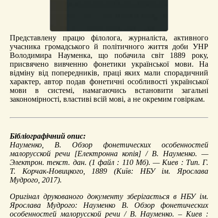
Представлену працю філолога, журналіста, активного
учасника громадського й політичного життя доби УНР
Володимира Науменка, що побачила світ 1889 року,
присвячено вивченню фонетики української мови. На
відміну від попередників, праці яких мали спорадичний
характер, автор подав фонетичні особливості української
мови в системі, намагаючись встановити загальні
закономірності, властиві всій мові, а не окремим говіркам.
Бібліографічний опис:
Науменко, В.
Обзор фонетических особенностей
малорусской речи
[Електронна копія] / В. Науменко. —
Электрон. текст. дан. (1 файл : 110 Мб). — Киев : Тип. Г.
Т. Корчак-Новицкого, 1889 (Київ: НБУ ім. Ярослава
Мудрого, 2017).
Оригінал друкованого документу зберігається в НБУ ім.
Ярослава Мудрого: Науменко В. Обзор фонетических
особенностей малорусской речи / В. Науменко. – Киев :