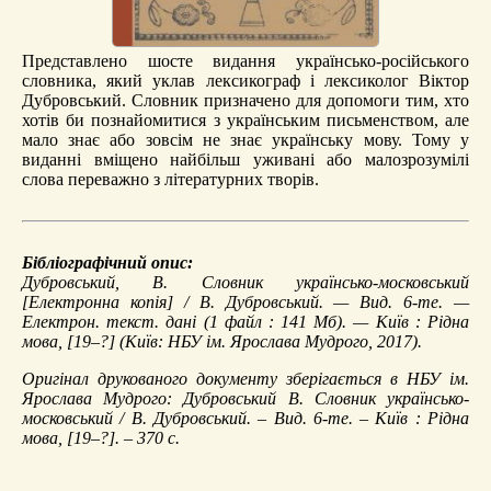
Представлено шосте видання українсько-російського
словника, який уклав лексикограф і лексиколог Віктор
Дубровський. Словник призначено для допомоги тим, хто
хотів би познайомитися з українським письменством, але
мало знає або зовсім не знає українську мову. Тому у
виданні вміщено найбільш уживані або малозрозумілі
слова переважно з літературних творів.
Бібліографічний опис:
Дубровський, В.
Словник українсько-московський
[Електронна копія] / В. Дубровський. — Вид. 6-те. —
Електрон. текст. дані (1 файл : 141 Мб). — Київ : Рідна
мова, [19–?] (Київ: НБУ ім. Ярослава Мудрого, 2017).
Оригінал друкованого документу зберігається в НБУ ім.
Ярослава Мудрого: Дубровський В. Словник українсько-
московський / В. Дубровський. – Вид. 6-те. – Київ : Рідна
мова, [19–?]. – 370 с.