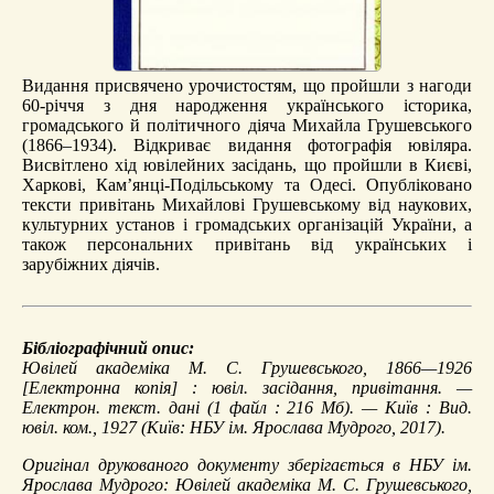
Видання присвячено урочистостям, що пройшли з нагоди
60-річчя з дня народження українського історика,
громадського й політичного діяча Михайла Грушевського
(1866–1934). Відкриває видання фотографія ювіляра.
Висвітлено хід ювілейних засідань, що пройшли в Києві,
Харкові, Кам’янці-Подільському та Одесі. Опубліковано
тексти привітань Михайлові Грушевському від наукових,
культурних установ і громадських організацій України, а
також персональних привітань від українських і
зарубіжних діячів.
Бібліографічний опис:
Ювілей академіка М. С. Грушевського, 1866—1926
[Електронна копія] : ювіл. засідання, привітання. —
Електрон. текст. дані (1 файл : 216 Мб). — Київ : Вид.
ювіл. ком., 1927 (Київ: НБУ ім. Ярослава Мудрого, 2017).
Оригінал друкованого документу зберігається в НБУ ім.
Ярослава Мудрого: Ювілей академіка М. С. Грушевського,