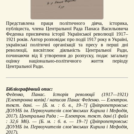
Представлена праця політичного діяча, історика,
публіциста, члена Центральної Рада Панаса Васильовича
Феденка присвячена історії Української революції 1917–
1921 років. Автор розповідає про події 1917 року в Україні,
українські політичні організації та пресу в перші дні
революції, висвітлює діяльність Центральної Ради,
починаючи від її утворення до розпуску, подає загальну
оцінку національно-політичного життя періоду
Центральної Ради.
Бібліографічний опис:
Феденко, Панас.
Історія революції (1917—1921)
[Електронна копія] / написав Панас Феденко. — Електрон.
текст. дані. — [Б. м. : б. в., 19–?] (Дніпропетровськ:
ДОУНБ ім. Первоучителів слов’янських Кирила і Мефодія,
2017). Центральна Рада : — Електрон. текст. дані (1 файл
: 32,6 Мб). — [Б. м. : б. в. — 19–?] (Дніпропетровськ:
ДОУНБ ім. Первоучителів слов’янських Кирила і Мефодія,
2017).