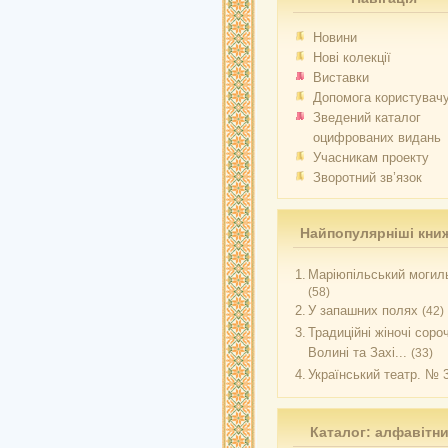
Новини
Нові колекції
Виставки
Допомога користувач
Зведений каталог
оцифрованих видань
Учасникам проекту
Зворотний зв’язок
Найпопулярніші кни
1.
Маріюпільський могиль
(58)
2.
У запашних полях
(42)
3.
Традиційні жіночі соро
Волині та Захі...
(33)
4.
Український театр. № 
Каталог: алфавітн