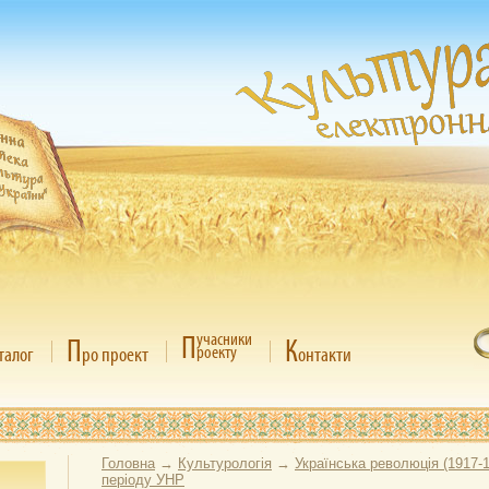
П
учасники
П
К
роекту
талог
ро проект
онтакти
Головна
→
Культурологія
→
Українська революція (1917-
періоду УНР