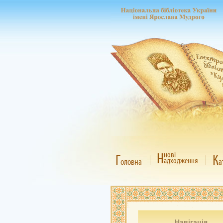
Н
нові
Г
К
адходження
оловна
а
Навігація