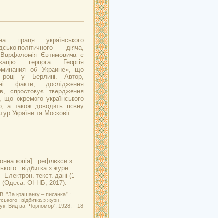
ена праця українського
ько-політичного діяча,
 Варфоломія Євтимовича є
кацію герцога Георгія
оминания об Украине», що
році у Берлині. Автор,
чні факти, дослідження
ів, спростовує твердження
, що окремого українського
о, а також доводить повну
ьтур України та Московії.
онна копія] : рефлєкси з
кого : відбитка з журн.
 Електрон. текст. дані (1
8 (Одеса: ОННБ, 2017).
. ”За крашанку – писанка” :
ького : відбитка з журн.
ук. Вид-ва “Чорномор”, 1928. – 18