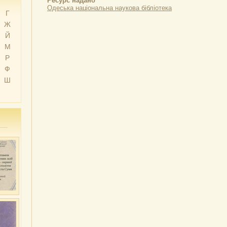
Ресурс надано
Одеська національна наукова бібліотека
Г
Ж
Й
М
Р
Ф
Ш