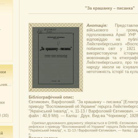
”За крашанку – писанка”
Анотація:
Представл
у
військового і громадс
підполковника Армії УНР
відповіддю на публі
Лейхтенбергського «Восп
побачила світ у 1921 
використовуючи істори
мовознавців та етнограф
Лейхтенбергського, про те
народу ніколи не існувал
жки
нетотожність історії та кул
ник...
Бібліографічний опис:
Євтимович, Варфоломій.
”За крашанку – писанка”
[Електр
чки
приводу “Воспоминаний об Украине” герцога Лейхтенбергсь
“Український Інвалід”, ч. 11-13 / Варфоломій Євтимович. —
3
(30)
файл : 40,9 Мб). — Каліш : Друк. Вид-ва “Чорномор”, 192
Оригінал друкованого документу зберігається в ОННБ: Євтимович В
рефлєкси з приводу “Воспоминаний об Украине” герцога Лейхтенбергс
“Український Інвалід”, ч. 11-13 / Варфоломій Євтимович. — Каліш : Др
ий
с.