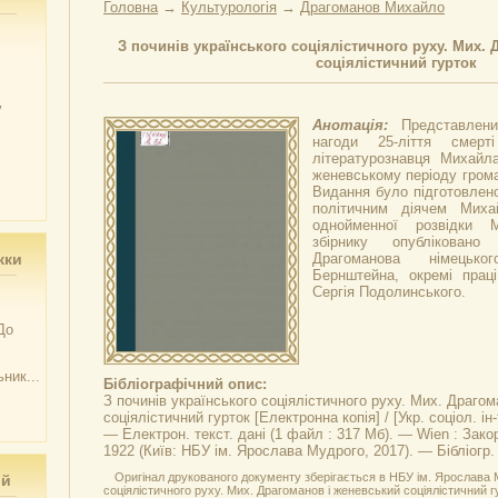
Головна
→
Культурологія
→
Драгоманов Михайло
З починів українського соціялістичного руху. Мих.
соціялістичний гурток
у
Анотація:
Представлен
нагоди 25-ліття смерті
літературознавця Михайл
женевському періоду грома
Видання було підготовлено
політичним діячем Миха
однойменної розвідки 
збірнику опублікован
жки
Драгоманова німецько
Бернштейна, окремі прац
Сергія Подолинського.
До
ник...
Бібліографічний опис:
З починів українського соціялістичного руху. Мих. Драго
соціялістичний гурток
[Електронна копія] / [Укр. соціол. і
— Електрон. текст. дані (1 файл : 317 Мб). — Wien : Зако
1922 (Київ: НБУ ім. Ярослава Мудрого, 2017). — Бібліогр.
Оригінал друкованого документу зберігається в НБУ ім. Ярослава М
ий
соціялістичного руху. Мих. Драгоманов і женевський соціялістичний гурт