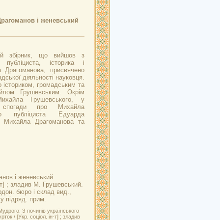
 Драгоманов і женевський
ий збірник, що вийшов з
 публіциста, історика і
а Драгоманова, присвячено
дської діяльності науковця.
 істориком, громадським та
йлом Грушевським. Окрім
Михайла Грушевського, у
о спогади про Михайла
го публіциста Едуарда
і Михайла Драгоманова та
манов і женевський
н-т] ; зладив М. Грушевський.
рдон. бюро і склад вид.,
 у підряд. прим.
удрого: З починів українського
ок / [Укр. соціол. ін-т] ; зладив