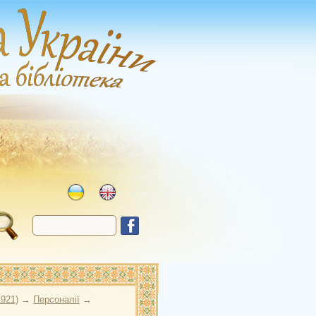
1921)
→
Персоналії
→