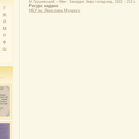
М. Грушевський. – Wіеn : Закордон. бюро і склад вид., 1922. – 212 с.
Ресурс надано
Г
НБУ ім. Ярослава Мудрого
Ж
Й
М
Р
Ф
Ш