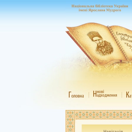
Н
нові
Г
К
адходження
оловна
а
Навігація