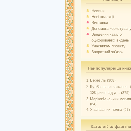
Новини
Нові колекції
Виставки
Допомога користувач
Зведений каталог
оцифрованих видань
Учасникам проекту
Зворотний зв’язок
Найпопулярніші кни
1.
Березіль
(308)
2.
Курбасівські читання. 
120-річчя від д...
(275)
3.
Маріюпільський могиль
(64)
4.
У запашних полях
(57)
Каталог: алфавітн