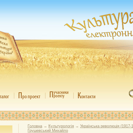
П
учасники
П
К
роекту
талог
ро проект
онтакти
Головна
→
Культурологія
→
Українська революція (1917-
Грушевський Михайло