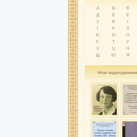
А
Б
В
Д
Е
Є
З
И
І
Ї
К
Л
Н
О
П
С
Т
У
Х
Ц
Ч
Щ
Ю
Я
Нові надходження