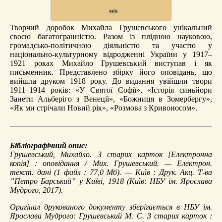
Творчий доробок Михайла Грушевського унікальний
своєю багатогранністю. Разом із плідною науковою,
громадсько-політичною діяльністю та участю у
національно-культурному відродженні України у 1917–
1921 роках Михайло Грушевський виступав і як
письменник. Представлено збірку його оповідань, що
вийшла друком 1918 року. До видання увійшли твори
1911–1914 років: «У Святої Софії», «Історія синьйори
Занети Альберіго з Венеції», «Божниця в Зомербергу»,
«Як ми стрічали Новий рік», «Розмова з Кривоносом».
Бібліографічний опис:
Грушевський, Михайло.
З старих карток
[Електронна
копія] : оповідання / Мих. Грушевський. — Електрон.
текст. дані (1 файл : 77,0 Мб). — Київ : Друк. Акц. Т-ва
”Петро Барський” у Київі, 1918 (Київ: НБУ ім. Ярослава
Мудрого, 2017).
Оригінал друкованого документу зберігається в НБУ ім.
Ярослава Мудрого: Грушевський М. С. З старих карток :