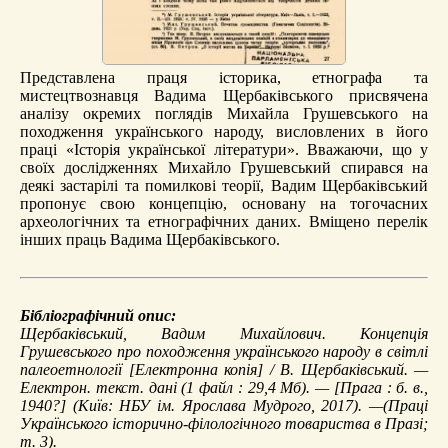
Представлена праця історика, етнографа та
мистецтвознавця Вадима Щербаківського присвячена
аналізу окремих поглядів Михайла Грушевського на
походження українського народу, висловлених в його
праці «Історія української літератури». Вважаючи, що у
своїх дослідженнях Михайло Грушевський спирався на
деякі застарілі та помилкові теорії, Вадим Щербаківський
пропонує свою концепцію, основану на тогочасних
археологічних та етнографічних даних. Вміщено перелік
інших праць Вадима Щербаківського.
Бібліографічний опис:
Щербаківський, Вадим Михайлович.
Концепція
Грушевського про походження українського народу в світлі
палеоетнології
[Електронна копія] / В. Щербаківський. —
Електрон. текст. дані (1 файл : 29,4 Мб). — [Прага : б. в.,
1940?] (Київ: НБУ ім. Ярослава Мудрого, 2017). —(Праці
Українського історично-філологічного товариства в Празі;
т. 3).