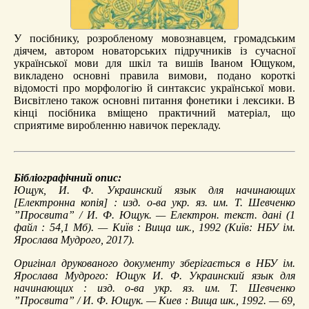
У посібнику, розробленому мовознавцем, громадським
діячем, автором новаторських підручників із сучасної
української мови для шкіл та вишів Іваном Ющуком,
викладено основні правила вимови, подано короткі
відомості про морфологію й синтаксис української мови.
Висвітлено також основні питання фонетики і лексики. В
кінці посібника вміщено практичний матеріал, що
сприятиме виробленню навичок перекладу.
Бібліографічний опис:
Ющук, И. Ф.
Украинский язык для начинающих
[Електронна копія] : изд. о-ва укр. яз. им. Т. Шевченко
”Просвита” / И. Ф. Ющук. — Електрон. текст. дані (1
файл : 54,1 Мб). — Київ : Вища шк., 1992 (Київ: НБУ ім.
Ярослава Мудрого, 2017).
Оригінал друкованого документу зберігається в НБУ ім.
Ярослава Мудрого: Ющук И. Ф. Украинский язык для
начинающих : изд. о-ва укр. яз. им. Т. Шевченко
”Просвита” / И. Ф. Ющук. — Киев : Вища шк., 1992. — 69,