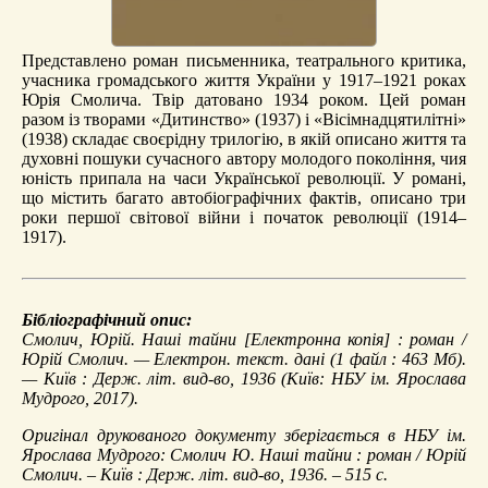
Представлено роман письменника, театрального критика,
учасника громадського життя України у 1917–1921 роках
Юрія Смолича. Твір датовано 1934 роком. Цей роман
разом із творами «Дитинство» (1937) і «Вісімнадцятилітні»
(1938) складає своєрідну трилогію, в якій описано життя та
духовні пошуки сучасного автору молодого покоління, чия
юність припала на часи Української революції. У романі,
що містить багато автобіографічних фактів, описано три
роки першої світової війни і початок революції (1914–
1917).
Бібліографічний опис:
Смолич, Юрій.
Наші тайни
[Електронна копія] : роман /
Юрій Смолич. — Електрон. текст. дані (1 файл : 463 Мб).
— Київ : Держ. літ. вид-во, 1936 (Київ: НБУ ім. Ярослава
Мудрого, 2017).
Оригінал друкованого документу зберігається в НБУ ім.
Ярослава Мудрого: Смолич Ю. Наші тайни : роман / Юрій
Смолич. – Київ : Держ. літ. вид-во, 1936. – 515 с.