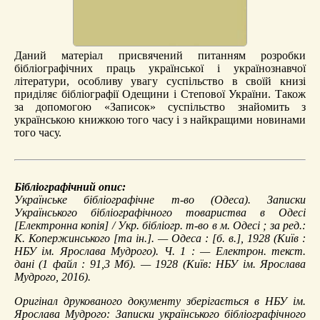
Даний матеріал присвячений питанням розробки
бібліографічних праць української і українознавчої
літератури, особливу увагу суспільство в своїй книзі
приділяє бібліографії Одещини і Степової України. Також
за допомогою «Записок» суспільство знайомить з
українською книжкою того часу і з найкращими новинами
того часу.
Бібліографічний опис:
Українське бібліографічне т-во (Одеса).
Записки
Українського бібліографічного товариства в Одесі
[Електронна копія] / Укр. бібліогр. т-во в м. Одесі ; за ред.:
К. Копержинського [та ін.]. — Одеса : [б. в.], 1928 (Київ :
НБУ ім. Ярослава Мудрого). Ч. 1 : — Електрон. текст.
дані (1 файл : 91,3 Мб). — 1928 (Київ: НБУ ім. Ярослава
Мудрого, 2016).
Оригінал друкованого документу зберігається в НБУ ім.
Ярослава Мудрого: Записки українського бібліографічного