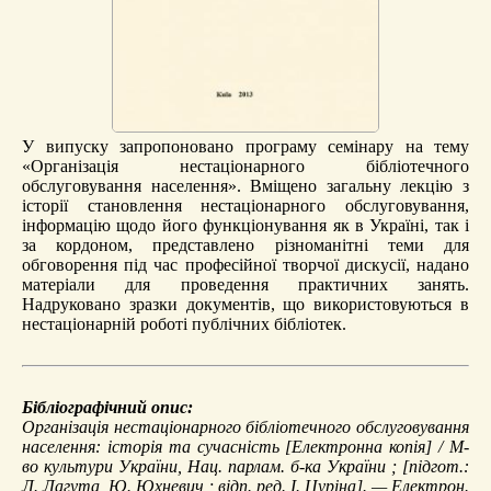
У випуску запропоновано програму семінару на тему
«Організація нестаціонарного бібліотечного
обслуговування населення». Вміщено загальну лекцію з
історії становлення нестаціонарного обслуговування,
інформацію щодо його функціонування як в Україні, так і
за кордоном, представлено різноманітні теми для
обговорення під час професійної творчої дискусії, надано
матеріали для проведення практичних занять.
Надруковано зразки документів, що використовуються в
нестаціонарній роботі публічних бібліотек.
Бібліографічний опис:
Організація нестаціонарного бібліотечного обслуговування
населення: історія та сучасність
[Електронна копія] / М-
во культури України, Нац. парлам. б-ка України ; [підгот.:
Л. Лагута, Ю. Юхневич ; відп. ред. І. Цуріна]. — Електрон.