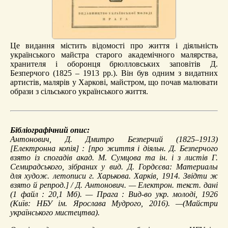
Це видання містить відомості про життя і діяльність
українського майстра старого академічного малярства,
хранителя і оборонця брюлловських заповітів Д.
Безперчого (1825 – 1913 рр.). Він був одним з видатних
артистів, малярів у Харкові, майстром, що почав малювати
образи з сільського українського життя.
Бібліографічний опис:
Антонович, Д.
Дмитро Безперчий (1825–1913)
[Електронна копія] : [про життя і діяльн. Д. Безперчого
взято із спогадів акад. М. Сумцова та ін. і з листів Г.
Семирадського, зібраних у вид. Д. Гордєєва: Материалы
для худож. летописи г. Харькова. Харків, 1914. Звідти ж
взято й репрод.] / Д. Антонович. — Електрон. текст. дані
(1 файл : 20,1 Мб). — Прага : Вид-во укр. молоді, 1926
(Київ: НБУ ім. Ярослава Мудрого, 2016). —(Майстри
українського мистецтва).