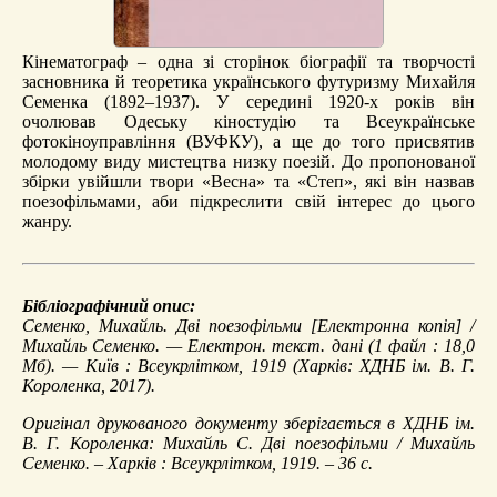
Кінематограф – одна зі сторінок біографії та творчості
засновника й теоретика українського футуризму Михайля
Семенка (1892–1937). У середині 1920-х років він
очолював Одеську кіностудію та Всеукраїнське
фотокіноуправління (ВУФКУ), а ще до того присвятив
молодому виду мистецтва низку поезій. До пропонованої
збірки увійшли твори «Весна» та «Степ», які він назвав
поезофільмами, аби підкреслити свій інтерес до цього
жанру.
Бібліографічний опис:
Семенко, Михайль.
Дві поезофільми
[Електронна копія] /
Михайль Семенко. — Електрон. текст. дані (1 файл : 18,0
Мб). — Київ : Всеукрлітком, 1919 (Харків: ХДНБ ім. В. Г.
Короленка, 2017).
Оригінал друкованого документу зберігається в ХДНБ ім.
В. Г. Короленка: Михайль С. Дві поезофільми / Михайль
Семенко. – Харків : Всеукрлітком, 1919. – 36 с.