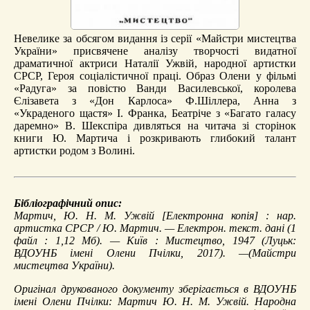
Невелике за обсягом видання із серії «Майстри мистецтва
України» присвячене аналізу творчості видатної
драматичної актриси Наталії Ужвій, народної артистки
СРСР, Героя соціалістичної праці. Образ Олени у фільмі
«Радуга» за повістю Ванди Василевської, королева
Єлізавета з «Дон Карлоса» Ф.Шіллера, Анна з
«Украденого щастя» І. Франка, Беатріче з «Багато галасу
даремно» В. Шекспіра дивляться на читача зі сторінок
книги Ю. Мартича і розкривають глибокий талант
артистки родом з Волині.
Бібліографічний опис:
Мартич, Ю.
Н. М. Ужвій
[Електронна копія] : нар.
артистка СРСР / Ю. Мартич. — Електрон. текст. дані (1
файл : 1,12 Мб). — Київ : Мистецтво, 1947 (Луцьк:
ВДОУНБ імені Олени Пчілки, 2017). —(Майстри
мистецтва України).
Оригінал друкованого документу зберігається в ВДОУНБ
імені Олени Пчілки: Мартич Ю. Н. М. Ужвій. Народна