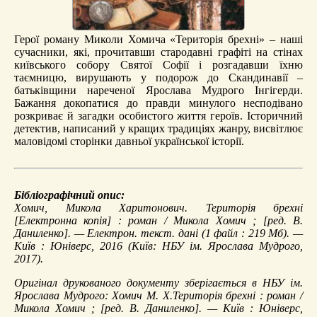
Герої роману Миколи Хомича «Територія брехні» – наші
сучасники, які, прочитавши стародавні графіті на стінах
київського собору Святої Софії і розгадавши їхню
таємницю, вирушають у подорож до Скандинавії –
батьківщини нареченої Ярослава Мудрого Інгігерди.
Бажання докопатися до правди минулого несподівано
розкриває й загадки особистого життя героїв. Історичний
детектив, написаний у кращих традиціях жанру, висвітлює
маловідомі сторінки давньої української історії.
Бібліографічний опис:
Хомич, Микола Харитонович.
Територія брехні
[Електронна копія] : роман / Микола Хомич ; [ред. В.
Даниленко]. — Електрон. текст. дані (1 файл : 219 Мб). —
Київ : Юніверс, 2016 (Київ: НБУ ім. Ярослава Мудрого,
2017).
Оригінал друкованого документу зберігається в НБУ ім.
Ярослава Мудрого: Хомич М. Х.Територія брехні : роман /
Микола Хомич ; [ред. В. Даниленко]. — Київ : Юніверс,