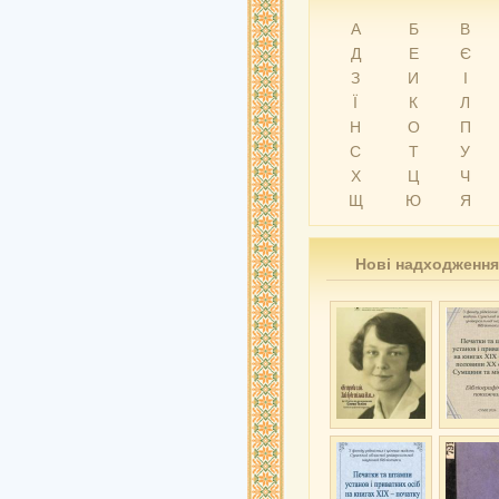
А
Б
В
Д
Е
Є
З
И
І
Ї
К
Л
Н
О
П
С
Т
У
Х
Ц
Ч
Щ
Ю
Я
Нові надходження