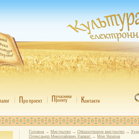
П
учасники
П
К
роекту
талог
ро проект
онтакти
Головна
→
Мистецтво
→
Образотворче мистецтво
→
Худ
Олександр Миколайович Харват
→
Моя Україна