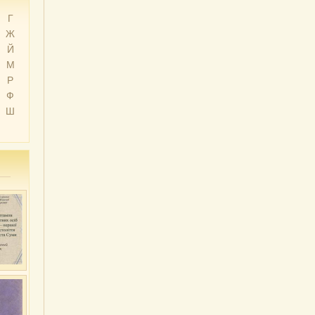
Г
Ж
Й
М
Р
Ф
Ш