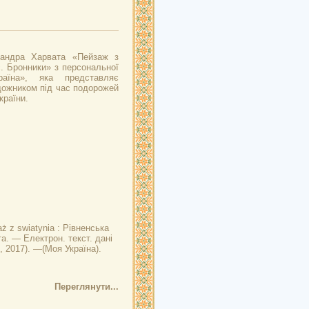
сандра Харвата «Пейзаж з
с. Бронники» з персональної
аїна», яка представляє
дожником під час подорожей
країни.
ż z swiatynia : Рівненська
а. — Електрон. текст. дані
, 2017). —(Моя Україна).
Переглянути...