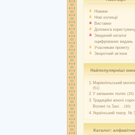
Новини
Нові колекції
Виставки
Допомога користувач
Зведений каталог
оцифрованих видань
Учасникам проекту
Зворотний зв’язок
Найпопулярніші кни
1.
Маріюпільський могиль
(51)
2.
У запашних полях
(35)
3.
Традиційні жіночі соро
Волині та Захі...
(30)
4.
Український театр. № 
Каталог: алфавітн