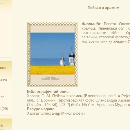
Пейзаж з храмом
Анотація:
Робота Олек
у
храмом. Рівненська обл., 
фотовиставки «Моя Укр
світлини, створені фотоху
мальовничими куточками У
жки
ник...
Бібліографічний опис:
Харват, О. М.
Пейзаж з храмом
[Електронна копія] = Pejza
чки
обл., с. Броники : [фотографія] / фото Олександра Харват
(1 файл : 146 Кб), [20–?] (Київ: НБУ ім. Ярослава Мудрого
3
(29)
Ресурс надано
Харват Олександр Миколайович
ий