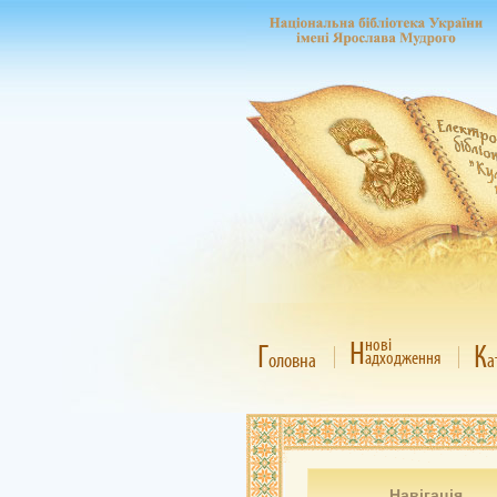
Н
нові
Г
К
адходження
оловна
а
Навігація