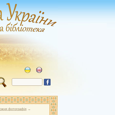
ожня фотографія
→